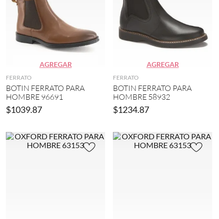
(
e
(
2
g
8
2
r
)
)
o
3
(
F
0
2
E
(
4
R
AGREGAR
AGREGAR
1
)
R
0
FERRATO
FERRATO
A
)
T
BOTIN FERRATO PARA
BOTIN FERRATO PARA
O
HOMBRE 96691
HOMBRE 58932
2
(
6
$
1039
.
87
$
1234
.
87
1
.
6
5
)
(
2
2
)
2
5
.
5
(
2