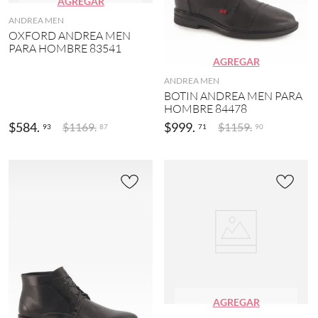
AGREGAR
ANDREA MEN
OXFORD ANDREA MEN
PARA HOMBRE 83541
AGREGAR
ANDREA MEN
BOTIN ANDREA MEN PARA
HOMBRE 84478
$
584
.
$
999
.
$
1169
.
$
1159
.
93
71
87
90
AGREGAR