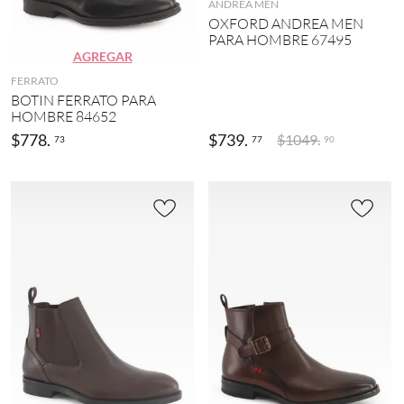
ANDREA MEN
OXFORD ANDREA MEN
PARA HOMBRE 67495
AGREGAR
FERRATO
BOTIN FERRATO PARA
HOMBRE 84652
$
778
.
$
739
.
$
1049
.
73
77
90