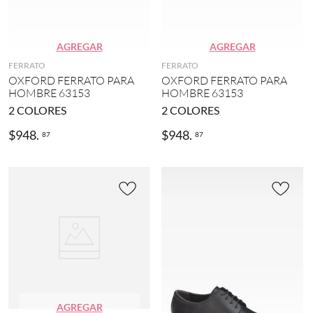
2
)
2
AGREGAR
AGREGAR
8
.
FERRATO
FERRATO
5
OXFORD FERRATO PARA
OXFORD FERRATO PARA
(
HOMBRE 63153
HOMBRE 63153
2
2
COLORES
2
COLORES
3
)
$
948
.
$
948
.
87
87
2
7
.
5
(
2
3
)
2
9
(
3
3
AGREGAR