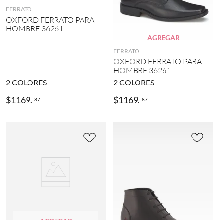
)
FERRATO
2
OXFORD FERRATO PARA
6
HOMBRE 36261
(
AGREGAR
3
FERRATO
3
OXFORD FERRATO PARA
)
HOMBRE 36261
2
2
COLORES
2
COLORES
8
(
$
1169
.
$
1169
.
87
87
3
4
)
MOSTRAR
2
MÁS