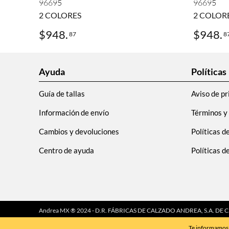
96695
96695
2
COLORES
2
COLOR
$
948
.
$
948
.
87
8
Ayuda
Políticas
Guía de tallas
Aviso de pr
Información de envío
Términos y
Cambios y devoluciones
Políticas d
Centro de ayuda
Políticas 
Andrea MX ® 2024 - D.R. FÁBRICAS DE CALZADO ANDREA, S.A. DE C.V.
4.8.11
Te informamos 
Queda prohibida su reproducción total o parcial por cualquier forma o