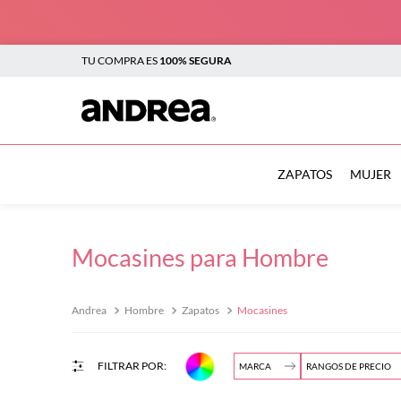
TU COMPRA ES
100% SEGURA
TÉRMINOS MÁS BUSCADOS
1
.
botas
ZAPATOS
MUJER
2
.
sandalias
3
.
tenis mujer
Mocasines para Hombre
4
.
zapatillas
5
.
tenis
Hombre
Zapatos
Mocasines
$
6
.
tenis hombre
7
.
flats
MARCA
RANGOS DE PRECIO
$
8
.
botas mujer