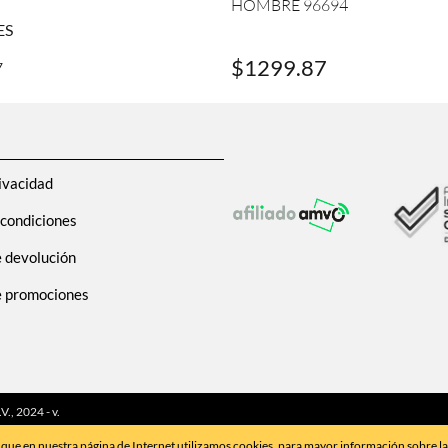
HOMBRE 96694
ES
$
1299
.
87
7
ivacidad
 condiciones
e devolución
de promociones
, 2024 - v.
que en nuestra página de Internet utilizamos cookies, para mayor información sobre l
 medio.