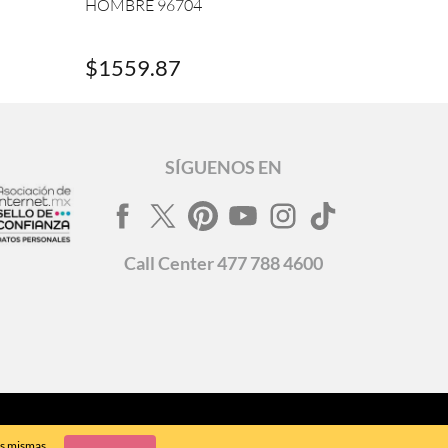
HOMBRE 96704
$
1559
.
87
SÍGUENOS EN
Call
Center
477 788 4600
as mismas