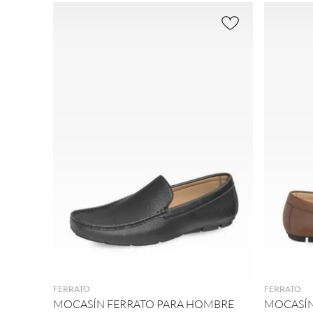
FERR
Buscar
Azul
9
.
plataforma
ATO
(
1
)
(
2
)
10
.
adidas
$948.00
$
Café
AND
(
2
)
REA
Negr
MEN
o
(
1
)
(
2
)
AGREGAR
FERRATO
FERRATO
MOCASÍN FERRATO PARA HOMBRE
MOCASÍN