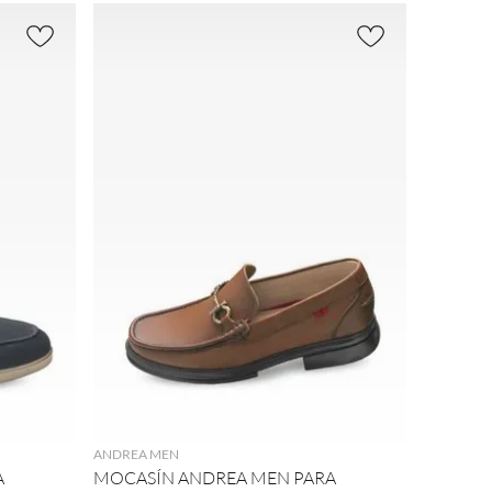
sín
(
3
)
Sintétic
o
(
2
)
Piel
(
1
)
AGREGAR
ANDREA MEN
A
MOCASÍN ANDREA MEN PARA