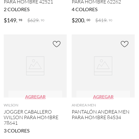
PARA HOMBRE 42521
PARA HOMBRE 62262
)
d
3
2
COLORES
4
COLORES
e
MÁS
F
(
E
$
149
.
$
200
.
$
629
.
$
419
.
98
00
90
90
2
R
)
R
A
T
O
(
2
)
F
E
R
R
A
AGREGAR
AGREGAR
T
O
WILSON
ANDREA MEN
S
JOGGER CABALLERO
PANTALÓN ANDREA MEN
P
WILSON PARA HOMBRE
PARA HOMBRE 84534
O
78641
R
3
COLORES
T
(