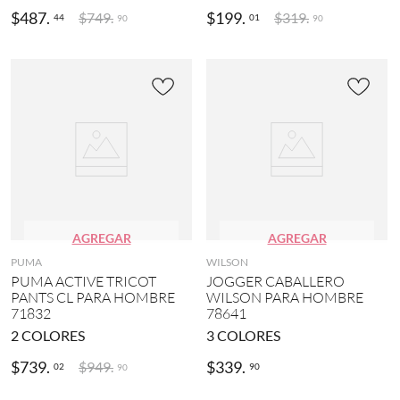
$
487
.
$
199
.
$
749
.
$
319
.
44
01
90
90
AGREGAR
AGREGAR
PUMA
WILSON
PUMA ACTIVE TRICOT
JOGGER CABALLERO
PANTS CL PARA HOMBRE
WILSON PARA HOMBRE
71832
78641
2
COLORES
3
COLORES
$
739
.
$
339
.
$
949
.
02
90
90