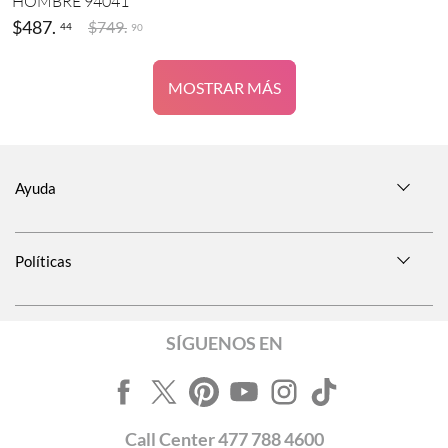
HOMBRE 94041
$
487
.
$
749
.
44
90
MOSTRAR MÁS
Ayuda
Políticas
SÍGUENOS EN
Call
Center
477 788 4600