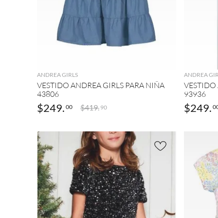
AGREGAR
ANDREA GIRLS
ANDREA GIR
VESTIDO ANDREA GIRLS PARA NIÑA
VESTIDO 
43806
93936
$
249
.
$
249
.
$
419
.
00
0
90