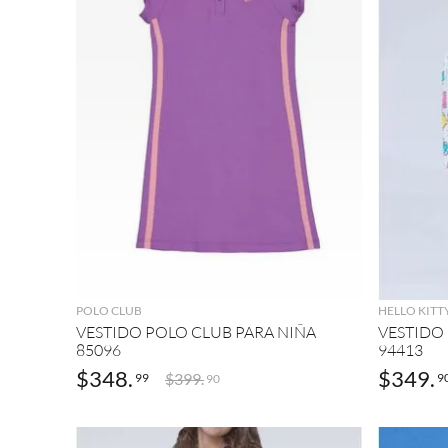
AGREGAR
POLO CLUB
HELLO KITT
VESTIDO POLO CLUB PARA NIÑA
VESTIDO 
85096
94413
$
348
.
$
349
.
$
399
.
99
9
90