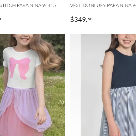
STITCH PARA NIÑA 94415
VESTIDO BLUEY PARA NIÑA 9
$
349
.
0
90