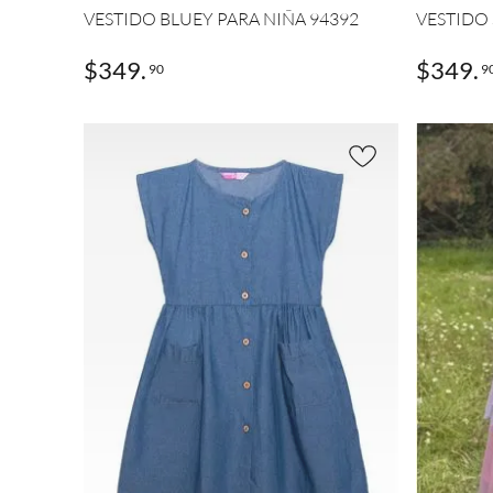
VESTIDO BLUEY PARA NIÑA 94392
VESTIDO 
$
349
.
$
349
.
90
9