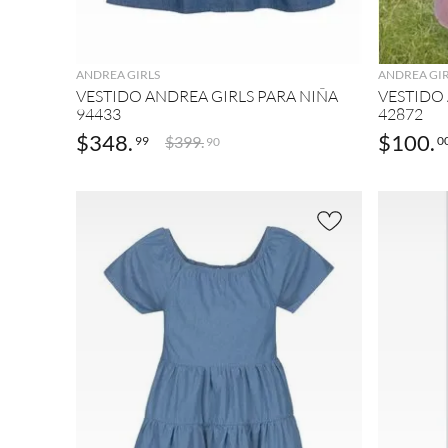
AGREGAR
ANDREA GIRLS
ANDREA GIR
VESTIDO ANDREA GIRLS PARA NIÑA
VESTIDO 
94433
42872
$
348
.
$
100
.
$
399
.
99
0
90