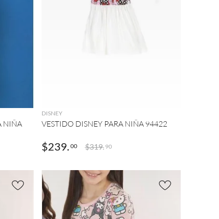
AGREGAR
DISNEY
A NIÑA
VESTIDO DISNEY PARA NIÑA 94422
$
239
.
$
319
.
00
90