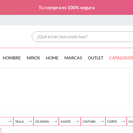
Tu compra es
100% segura
¿Qué estás buscando hoy?
HOMBRE
NIÑOS
HOME
MARCAS
OUTLET
CATÁLOGO
TALLA
OCASIÓN
AJUSTE
CINTURA
CORTE
CU