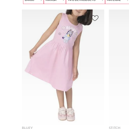
AND
Buscar
Amari
9
.
botas mujer
REA
llo
(
1
)
GIRLS
Medi
Corta
Vestido
(
23
)
Algodó
10
.
adidas
$100.00
Azul
(
11
)
o
(
11
)
n
(
10
)
(
4
)
(
14
)
HELL
Tirant
Viscosa
Blanc
O
Cort
es
(
5
)
(
2
)
o
(
6
)
KITT
o
(
1
)
Sin
Y
(
4
)
Mora
manga
do
(
1
)
DISN
s
(
3
)
EY
(
4
)
Multi
Olán
color
POLO
(
2
)
(
4
)
CLUB
Bomb
(
3
)
Nara
acha
nja
BLUE
(
2
)
(
1
)
Y
(
2
)
Negr
STITC
o
(
1
)
H
(
1
)
Rosa
FROZ
(
5
)
EN
AGREGAR
(
1
)
BLUEY
STITCH