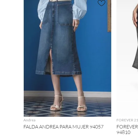
AGREGAR
Andrea
FOREVER 2
FALDA ANDREA PARA MUJER 94057
FOREVER
94810