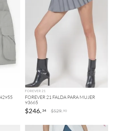
AGREGAR
FOREVER 21
42955
FOREVER 21 FALDA PARA MUJER
93665
$
246
.
$
529
.
34
90