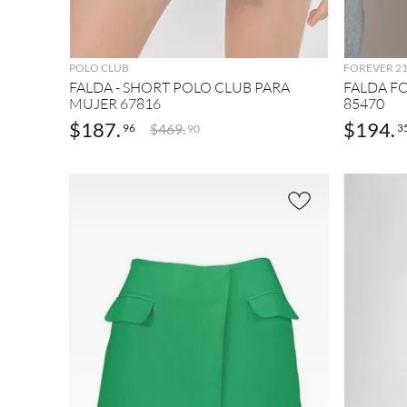
AGREGAR
POLO CLUB
FOREVER 2
FALDA - SHORT POLO CLUB PARA
FALDA F
MUJER 67816
85470
$
187
.
$
194
.
$
469
.
96
3
90