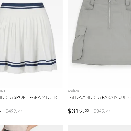
AGREGAR
AGREGAR
ORT
Andrea
NDREA SPORT PARA MUJER
FALDA ANDREA PARA MUJER 
$
319
.
$
499
.
$
349
.
1
00
90
90