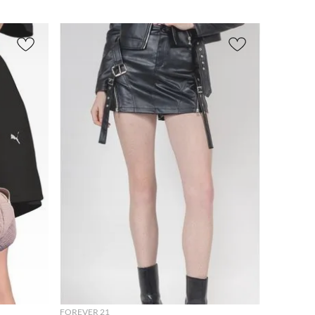
Redondo
(
1
)
Outlet
Medi
Sin
(
12
)
o
(
1
)
manga
s
(
1
)
AGREGAR
FOREVER 21