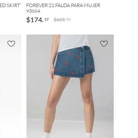
ED SKIRT
FOREVER 21 FALDA PARA MUJER
93664
$
174
.
$
669
.
17
90