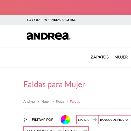
TU COMPRA ES
100% SEGURA
TÉRMINOS MÁS BUSCADOS
1
.
botas
ZAPATOS
MUJER
2
.
sandalias
3
.
tenis mujer
Faldas para Mujer
4
.
zapatillas
5
.
tenis
Mujer
Ropa
Faldas
$
6
.
tenis hombre
7
.
flats
MARCA
RANGOS DE PRECIO
$
8
.
plataforma
TIPO DE PRODUCTO
MATERIAL