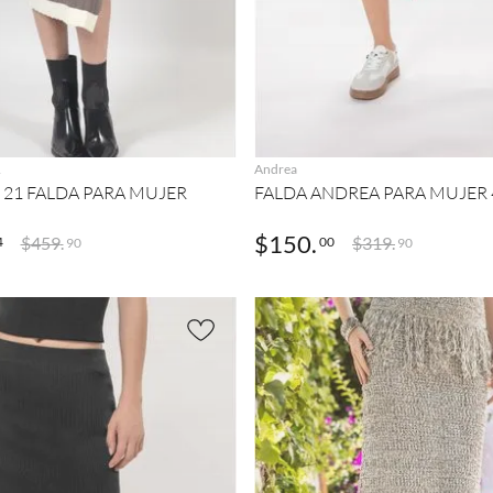
AGREGAR
AGREGAR
1
Andrea
 21 FALDA PARA MUJER
FALDA ANDREA PARA MUJER 
$
150
.
$
459
.
$
319
.
4
00
90
90