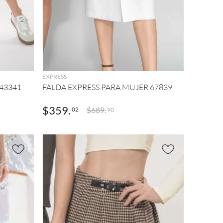
AGREGAR
EXPRESS
43341
FALDA EXPRESS PARA MUJER 67839
$
359
.
$
689
.
02
90