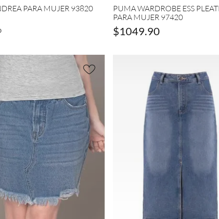
NDREA PARA MUJER 93820
PUMA WARDROBE ESS PLEAT
PARA MUJER 97420
$
1049
.
90
0