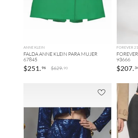
AGREGAR
ANNE KLEIN
FOREVER 2
FALDA ANNE KLEIN PARA MUJER
FOREVER
67845
93666
$
251
.
$
207
.
$
629
.
96
3
90