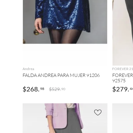
AGREGAR
Andrea
FOREVER 2
FALDA ANDREA PARA MUJER 91206
FOREVER
92575
$
268
.
$
279
.
$
529
.
98
4
90