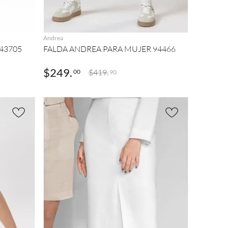
AGREGAR
Andrea
43705
FALDA ANDREA PARA MUJER 94466
$
249
.
$
419
.
00
90