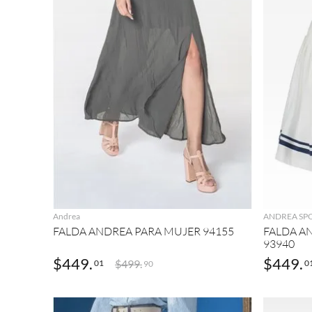
AGREGAR
Andrea
ANDREA SP
FALDA ANDREA PARA MUJER 94155
FALDA A
93940
$
449
.
$
449
.
$
499
.
01
0
90