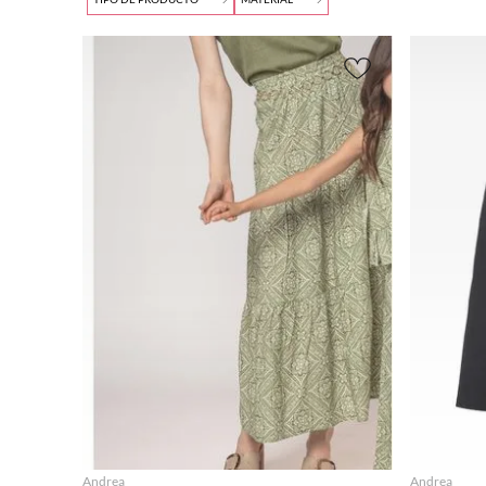
Andr
Buscar
Amari
9
.
botas mujer
ea
llo
(
1
)
(
18
)
Falda
(
34
)
Poliéste
10
.
adidas
$150.00
$
Azul
r
(
9
)
FORE
Falda - Short
(
1
)
(
10
)
VER
Algodó
Blanc
21
(
8
)
n
(
3
)
o
(
2
)
WILS
Viscosa
Café
ON
(
2
)
(
2
)
(
3
)
Poliami
Gris
POLO
da
(
1
)
(
5
)
CLUB
(
2
)
Metal
izado
PUM
(
1
)
A
(
1
)
Multi
EXPR
color
ESS
(
1
)
(
1
)
Negr
ANN
o
(
9
)
E
AGREGAR
KLEI
Rojo
N
(
1
)
(
2
)
Andrea
Andrea