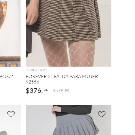
AGREGAR
FOREVER 21
94002
FOREVER 21 FALDA PARA MUJER
92566
$
376
.
$
579
.
94
90