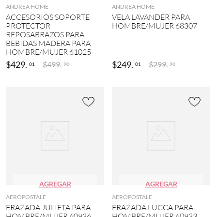
A
ANDREA HOME
ANDREA HOME
l
F
ACCESORIOS SOPORTE
i
VELA LAVANDER PARA
T
PROTECTOR
z
HOMBRE/MUJER 68307
(
REPOSABRAZOS PARA
a
4
BEBIDAS MADERA PARA
d
)
HOMBRE/MUJER 61025
o
(
$
429
.
$
249
.
$
499
S
.
$
299
.
01
01
90
90
1
P
)
I
D
M
E
o
R
r
M
a
A
d
N
o
(
(
2
3
)
)
P
M
E
u
AGREGAR
AGREGAR
A
l
AEROPOSTALE
AEROPOSTALE
N
t
FRAZADA JULIETA PARA
FRAZADA LUCCA PARA
U
i
HOMBRE/MUJER 60936
HOMBRE/MUJER 60933
T
c