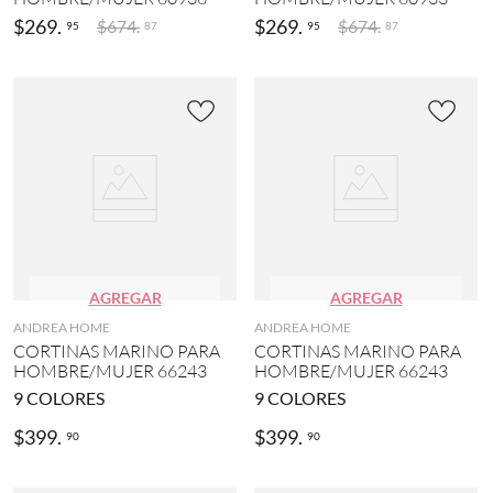
S
o
$
269
.
$
269
.
$
674
.
$
674
.
95
95
87
87
(
l
2
o
)
r
(
Ó
5
N
)
I
X
N
(
a
2
r
)
a
n
A
j
E
a
AGREGAR
AGREGAR
R
(
O
ANDREA HOME
ANDREA HOME
1
P
CORTINAS MARINO PARA
)
CORTINAS MARINO PARA
O
HOMBRE/MUJER 66243
HOMBRE/MUJER 66243
S
MOSTRAR
9
COLORES
9
COLORES
T
5
A
MÁS
$
399
.
$
399
.
L
90
90
E
(