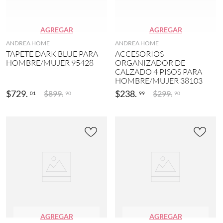
H
o
(
(
6
1
AGREGAR
AGREGAR
)
3
ANDREA HOME
ANDREA HOME
)
M
TAPETE DARK BLUE PARA
ACCESORIOS
I
C
HOMBRE/MUJER 95428
ORGANIZADOR DE
N
a
CALZADO 4 PISOS PARA
N
f
HOMBRE/MUJER 38103
I
é
E
$
729
.
$
238
.
$
899
.
$
299
.
01
99
90
90
(
M
9
O
)
U
S
G
E
r
(
i
4
s
)
(
8
M
)
I
N
M
E
e
C
t
AGREGAR
AGREGAR
R
a