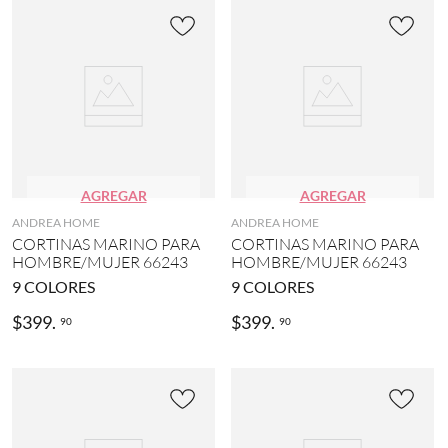
2
)
T
O
Y
S
T
O
R
Y
(
AGREGAR
AGREGAR
1
ANDREA HOME
ANDREA HOME
)
CORTINAS MARINO PARA
CORTINAS MARINO PARA
HOMBRE/MUJER 66243
HOMBRE/MUJER 66243
MOSTRAR
3
9
COLORES
9
COLORES
MÁS
$
399
.
$
399
.
90
90