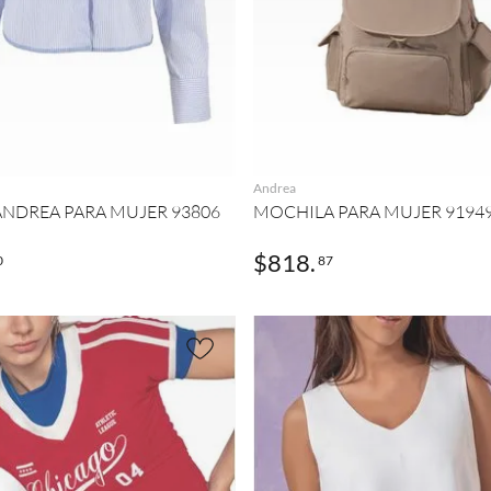
AGREGAR
AGREGAR
Andrea
ANDREA PARA MUJER 93806
MOCHILA PARA MUJER 9194
$
818
.
0
87