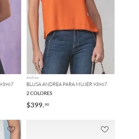
AGREGAR
Andrea
93967
BLUSA ANDREA PARA MUJER 93967
2
COLORES
$
399
.
90