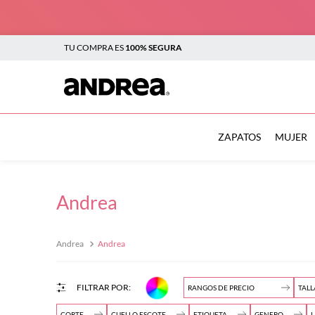
TU COMPRA ES
100% SEGURA
TÉRMINOS MÁS BUSCADOS
1
.
botas
ZAPATOS
MUJER
2
.
sandalias
3
.
tenis mujer
Andrea
4
.
zapatillas
5
.
tenis
Andrea
$
6
.
tenis hombre
7
.
flats
RANGOS DE PRECIO
TALL
$
8
.
plataforma
CORTE
CUELLO ESCOTE
ETIQUETA
GENERO