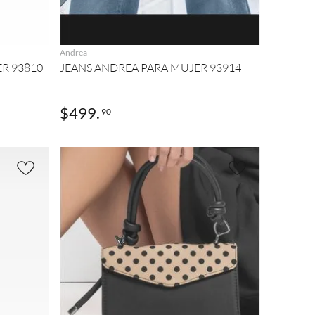
AGREGAR
Andrea
R 93810
JEANS ANDREA PARA MUJER 93914
$
499
.
90