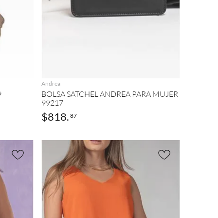
AGREGAR
Andrea
9
BOLSA SATCHEL ANDREA PARA MUJER
99217
$
818
.
87