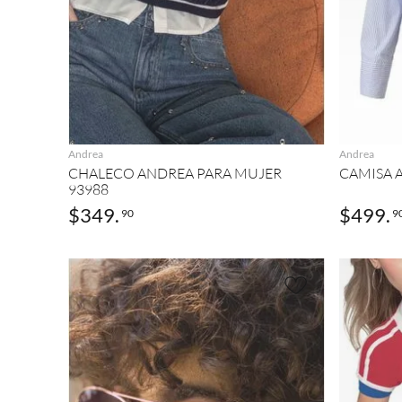
AGREGAR
Andrea
Andrea
CHALECO ANDREA PARA MUJER
CAMISA 
93988
$
349
.
$
499
.
90
9