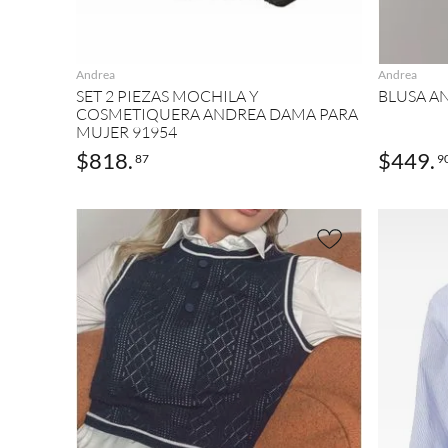
AGREGAR
Andrea
Andrea
SET 2 PIEZAS MOCHILA Y
BLUSA A
COSMETIQUERA ANDREA DAMA PARA
MUJER 91954
$
818
.
$
449
.
87
9