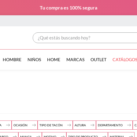
Tu compra es
100% segura
¿Qué estás buscando hoy?
HOMBRE
NIÑOS
HOME
MARCAS
OUTLET
CATÁLOGO
A
OCASIÓN
TIPO DE TACÓN
ALTURA
DEPARTAMENTO
C
LARGO
MANGA
MOTIVO
TIPO DE PRODUCTO
MATERIAL