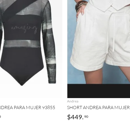
AGREGAR
AGREGAR
Andrea
NDREA PARA MUJER 93855
SHORT ANDREA PARA MUJER
$
449
.
0
90