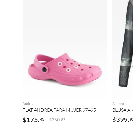
AGREGAR
Andrea
Andrea
FLAT ANDREA PARA MUJER 97495
BLUSA A
$
175
.
$
399
.
$
350
.
43
9
87