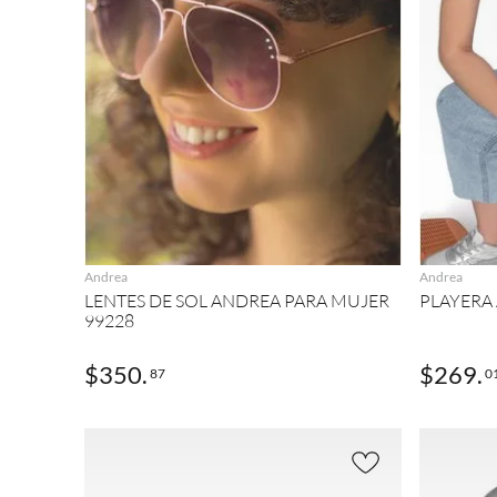
AGREGAR
Andrea
Andrea
LENTES DE SOL ANDREA PARA MUJER
PLAYERA
99228
$
350
.
$
269
.
87
0