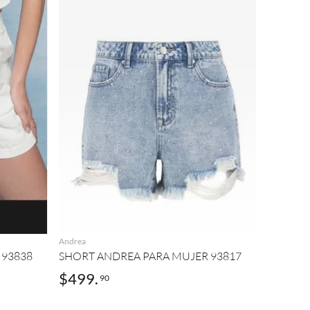
AGREGAR
Andrea
 93838
SHORT ANDREA PARA MUJER 93817
$
499
.
90