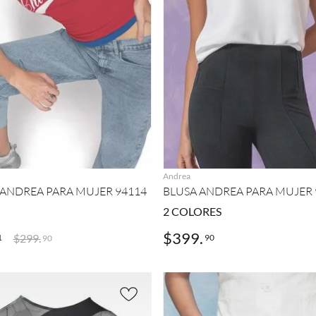
AGREGAR
AGREGAR
Andrea
 ANDREA PARA MUJER 94114
BLUSA ANDREA PARA MUJER 
2
COLORES
$
399
.
$
299
.
1
90
90