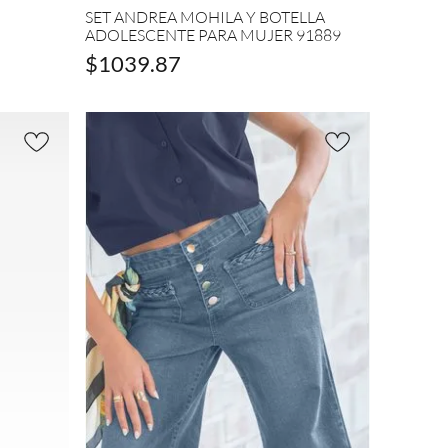
Cuidado
SET ANDREA MOHILA Y BOTELLA
del
ADOLESCENTE PARA MUJER 91889
Calzado
$
1039
.
87
(
4
)
MOSTRAR
2 MÁS