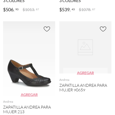
3
COLORES
3
COLORES
$
506
.
$
539
.
$
1013
.
$
1078
.
93
43
87
87
AGREGAR
Andrea
ZAPATILLA ANDREA PARA
MUJER 90659
AGREGAR
Andrea
ZAPATILLA ANDREA PARA
MUJER 213