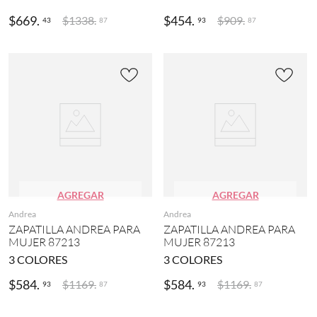
$
669
.
$
454
.
$
1338
.
$
909
.
43
93
87
87
AGREGAR
AGREGAR
Andrea
Andrea
ZAPATILLA ANDREA PARA
ZAPATILLA ANDREA PARA
MUJER 87213
MUJER 87213
3
COLORES
3
COLORES
$
584
.
$
584
.
$
1169
.
$
1169
.
93
93
87
87