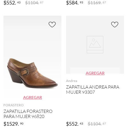
5
$
552
.
$
584
.
$
1104
.
$
1169
.
43
93
87
87
)
)
2
N
3
e
(
g
1
r
1
o
1
(
)
4
3
2
)
2
(
R
1
o
1
AGREGAR
j
2
o
Andrea
)
(
ZAPATILLA ANDREA PARA
2
2
MUJER 93307
1
5
AGREGAR
)
(
FORASTERO
1
R
ZAPATILLA FORASTERO
1
o
PARA MUJER 96820
4
s
)
$
1529
.
$
552
.
$
1104
.
a
90
43
87
(