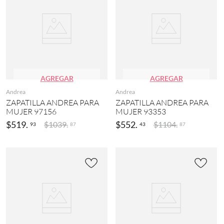
AGREGAR
AGREGAR
Andrea
Andrea
ZAPATILLA ANDREA PARA
ZAPATILLA ANDREA PARA
MUJER 97156
MUJER 93353
$
519
.
$
552
.
$
1039
.
$
1104
.
93
43
87
87