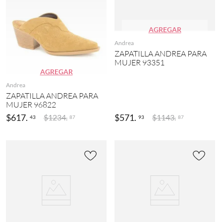
AGREGAR
Andrea
ZAPATILLA ANDREA PARA
MUJER 93351
AGREGAR
Andrea
ZAPATILLA ANDREA PARA
MUJER 96822
$
617
.
$
571
.
$
1234
.
$
1143
.
43
93
87
87