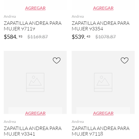
2
(
o
AGREGAR
AGREGAR
6
2
n
(
Andrea
Andrea
1
f
1
ZAPATILLA ANDREA PARA
ZAPATILLA ANDREA PARA
)
o
0
MUJER 97119
MUJER 93354
r
C
8
t
$
584
.
$
539
.
$
1169
.
87
$
1078
.
87
93
43
a
)
(
f
1
2
é
)
2
(
.
1
5
3
(
)
1
M
0
e
9
t
)
a
2
l
4
i
.
z
AGREGAR
AGREGAR
5
a
(
Andrea
Andrea
d
1
ZAPATILLA ANDREA PARA
ZAPATILLA ANDREA PARA
o
1
MUJER 93341
MUJER 97118
(
0