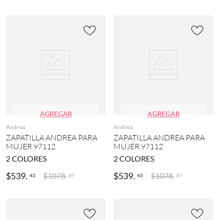
7
)
V
e
r
d
e
(
1
)
AGREGAR
AGREGAR
Andrea
Andrea
ZAPATILLA ANDREA PARA
ZAPATILLA ANDREA PARA
MUJER 97112
MUJER 97112
2
COLORES
2
COLORES
$
539
.
$
539
.
$
1078
.
$
1078
.
43
43
87
87