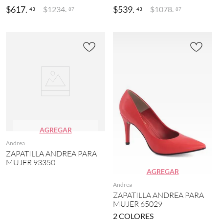
$
617
.
$
539
.
$
1234
.
$
1078
.
43
43
87
87
AGREGAR
Andrea
ZAPATILLA ANDREA PARA
MUJER 93350
AGREGAR
Andrea
ZAPATILLA ANDREA PARA
MUJER 65029
2
COLORES