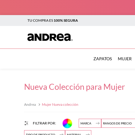
TU COMPRA ES
100% SEGURA
TÉRMINOS MÁS BUSCADOS
1
.
botas
ZAPATOS
MUJER
2
.
sandalias
3
.
tenis mujer
Nueva Colección para Mujer
4
.
zapatillas
5
.
tenis
Mujer Nueva colección
$
6
.
tenis hombre
7
.
flats
MARCA
RANGOS DE PRECIO
$
8
.
plataforma
TIPO DE PRODUCTO
MATERIAL