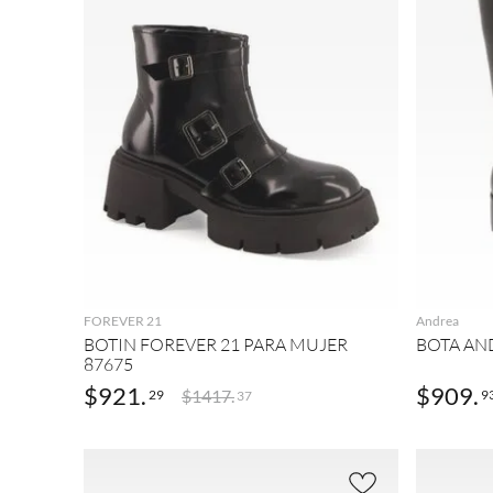
AGREGAR
FOREVER 21
Andrea
BOTIN FOREVER 21 PARA MUJER
BOTA AN
87675
$
921
.
$
909
.
$
1417
.
29
9
37