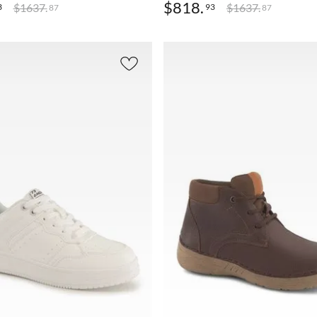
$
818
.
$
1637
.
$
1637
.
3
93
87
87
AGREGAR
AGREGAR