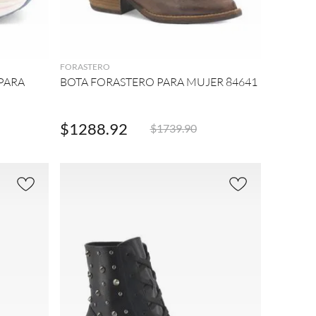
AGREGAR
FORASTERO
PARA
BOTA FORASTERO PARA MUJER 84641
$
1288
.
92
$
1739
.
90