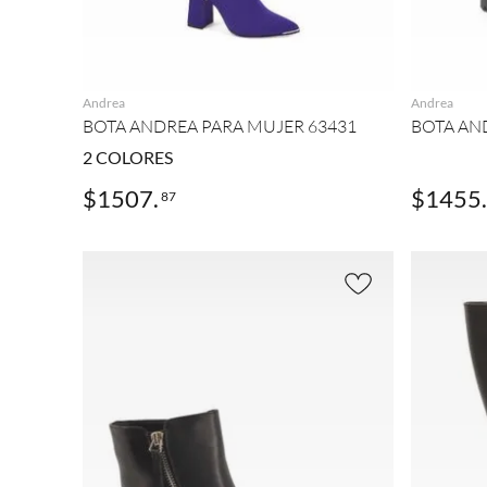
AGREGAR
Andrea
Andrea
BOTA ANDREA PARA MUJER 63431
BOTA AN
2
COLORES
$
1507
.
$
1455
.
87