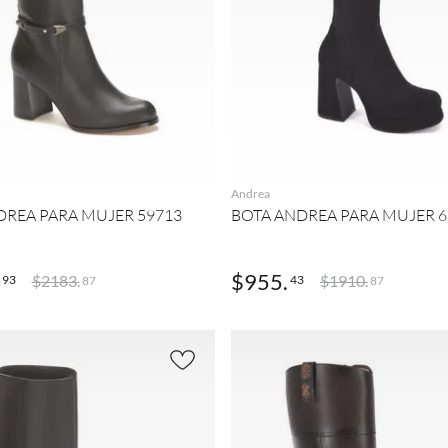
AGREGAR
AGREGAR
Andrea
DREA PARA MUJER 59713
BOTA ANDREA PARA MUJER 6
$
955
.
$
2183
.
$
1910
.
93
43
87
87