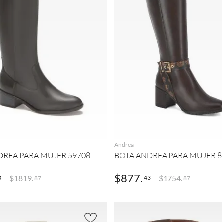
AGREGAR
AGREGAR
Andrea
DREA PARA MUJER 59708
BOTA ANDREA PARA MUJER 8
$
877
.
$
1819
.
$
1754
.
3
43
87
87