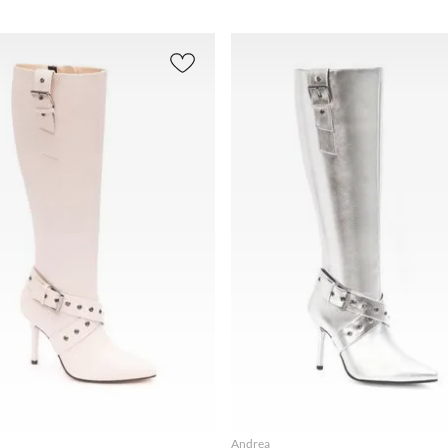
26.5
Casual
Flat
(
39
)
5
(
15
)
Muje
(
41
)
(
46
)
Plataforma
4.5
22.5
Vestir
(
34
)
(
13
)
2349.00
(
49
)
(
23
)
Cuadrado
3
(
12
)
24.5
Confort
Grueso
(
11
)
5.5
(
8
)
(
51
)
(
19
)
Acampanado
4
(
8
)
25.5
Urbano
Grueso
(
8
)
(
52
)
(
16
)
7
(
7
)
Cuña
(
6
)
23.5
Walkin
10
(
6
)
Recto Grueso
(
54
)
g
(
4
)
(
5
)
3.5
(
5
)
27
Vaquer
Recto
8
(
5
)
(
62
)
as
(
4
)
Delgado
(
5
)
2
(
5
)
24
Trainin
Recto Medio
(
84
)
g
(
2
)
MOSTRAR
(
3
)
25
Runnin
12
Cuadrado
(
85
)
g
(
1
)
MÁS
Medio
(
2
)
26
Acampanado
(
86
)
AGREGAR
AGREGAR
Medio
(
2
)
22
(
87
)
Andrea