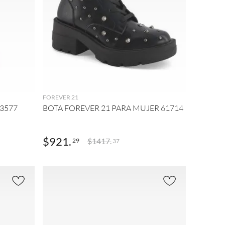
AGREGAR
FOREVER 21
3577
BOTA FOREVER 21 PARA MUJER 61714
$
921
.
$
1417
.
29
37