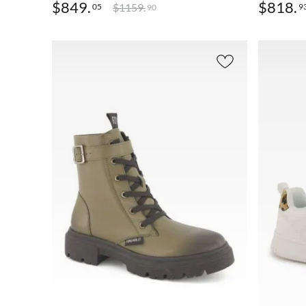
$
849
.
$
818
.
$
1159
.
05
9
90
AGREGAR