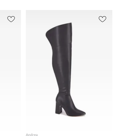
r
(
115
)
Zapatos
Outlet
(
115
)
(
63
)
AGREGAR
Andrea