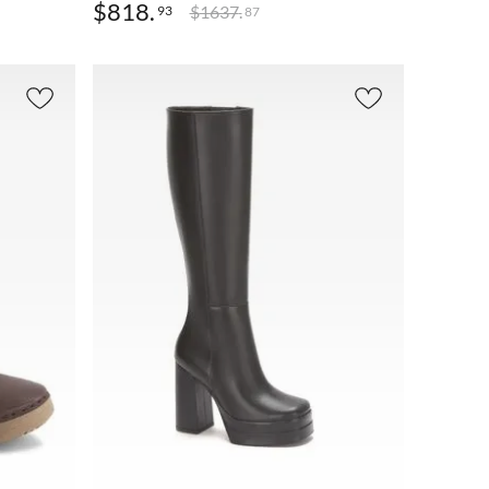
$
818
.
$
1637
.
93
87
AGREGAR