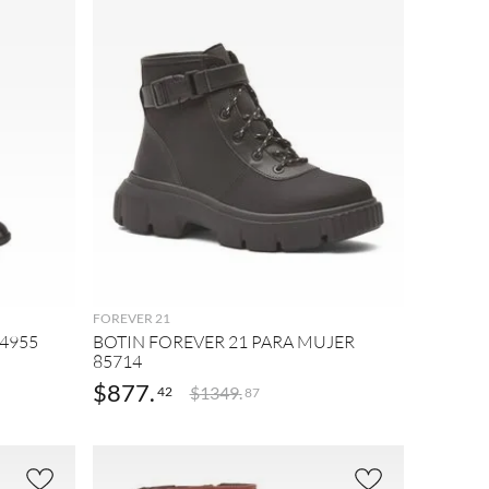
AGREGAR
FOREVER 21
4955
BOTIN FOREVER 21 PARA MUJER
85714
$
877
.
$
1349
.
42
87