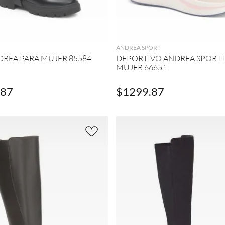
AGREGAR
AGREGAR
ANDREA SPORT
DREA PARA MUJER 85584
DEPORTIVO ANDREA SPORT 
MUJER 66651
87
$
1299
.
87