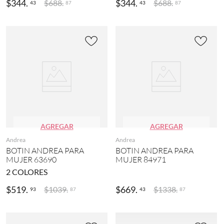
$
344
.
$
344
.
$
688
.
$
688
.
43
43
87
87
AGREGAR
AGREGAR
Andrea
Andrea
BOTIN ANDREA PARA
BOTIN ANDREA PARA
MUJER 63690
MUJER 84971
2
COLORES
$
519
.
$
669
.
$
1039
.
$
1338
.
93
43
87
87