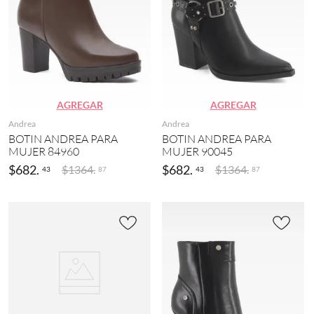
AGREGAR
AGREGAR
Andrea
Andrea
BOTIN ANDREA PARA
BOTIN ANDREA PARA
MUJER 84960
MUJER 90045
$
682
.
$
682
.
$
1364
.
$
1364
.
43
43
87
87