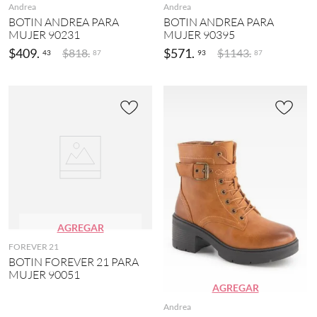
Andrea
Andrea
BOTIN ANDREA PARA
BOTIN ANDREA PARA
MUJER 90231
MUJER 90395
$
409
.
$
571
.
$
818
.
$
1143
.
43
93
87
87
AGREGAR
FOREVER 21
BOTIN FOREVER 21 PARA
MUJER 90051
AGREGAR
Andrea