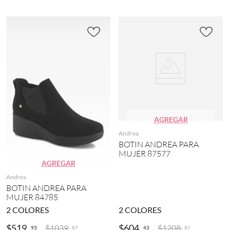
AGREGAR
Andrea
BOTIN ANDREA PARA
MUJER 87577
AGREGAR
Andrea
BOTIN ANDREA PARA
MUJER 84785
2
COLORES
2
COLORES
$
519
.
$
604
.
$
1039
.
$
1208
.
93
43
87
87