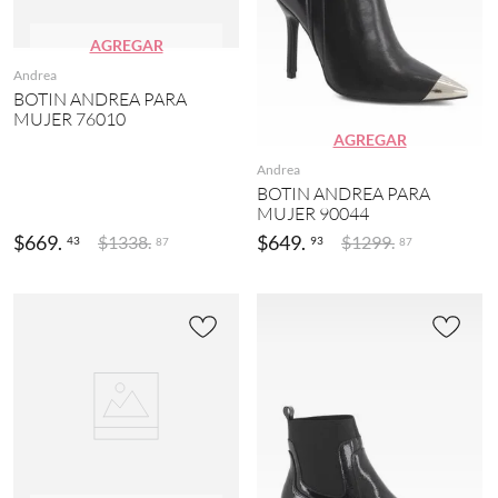
AGREGAR
Andrea
BOTIN ANDREA PARA
MUJER 76010
AGREGAR
Andrea
BOTIN ANDREA PARA
MUJER 90044
$
669
.
$
649
.
$
1338
.
$
1299
.
43
93
87
87