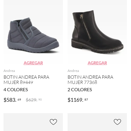
AGREGAR
AGREGAR
Andrea
Andrea
BOTIN ANDREA PARA
BOTIN ANDREA PARA
MUJER 89449
MUJER 77368
4
COLORES
2
COLORES
$
583
.
$
1169
.
$
629
.
69
87
90