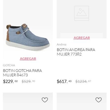
AGREGAR
Andrea
BOTIN ANDREA PARA
MUJER 77382
AGREGAR
GOTCHA
BOTIN GOTCHA PARA
MUJER 84673
$
229
.
$
617
.
$
529
.
$
1234
.
02
43
90
87