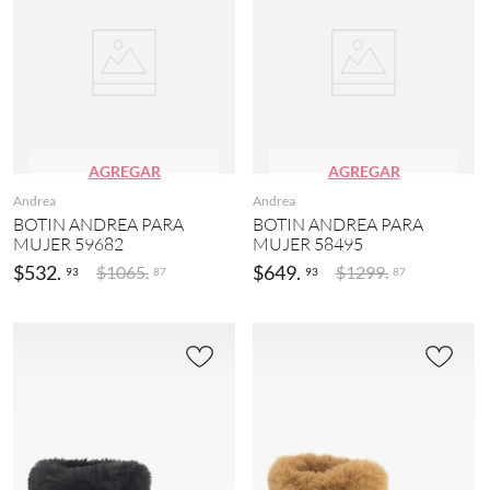
AGREGAR
AGREGAR
Andrea
Andrea
BOTIN ANDREA PARA
BOTIN ANDREA PARA
MUJER 59682
MUJER 58495
$
532
.
$
649
.
$
1065
.
$
1299
.
93
93
87
87