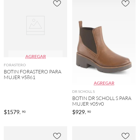
J
7
E
7
E
)
P
(
R
1
o
)
j
o
G
(
O
7
AGREGAR
T
)
C
FORASTERO
H
BOTIN FORASTERO PARA
A
MUJER 95861
(
AGREGAR
1
)
DR SCHOLL S
BOTIN DR SCHOLL S PARA
MUJER 90590
$
1579
.
$
929
.
90
90