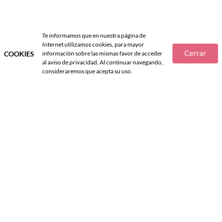
Te informamos que en nuestra página de
Internet utilizamos cookies, para mayor
Cerrar
COOKIES
información sobre las mismas favor de acceder
al aviso de privacidad. Al continuar navegando,
consideraremos que acepta su uso.
Ayuda
Políticas
SÍGUENOS EN