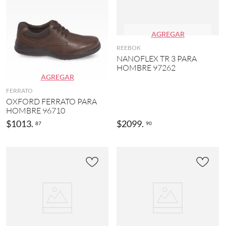
AGREGAR
REEBOK
NANOFLEX TR 3 PARA
HOMBRE 97262
AGREGAR
FERRATO
OXFORD FERRATO PARA
HOMBRE 96710
$
1013
.
$
2099
.
87
90