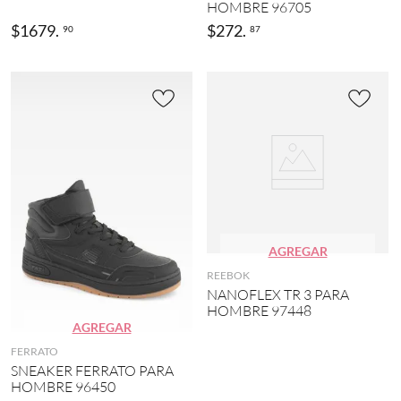
HOMBRE 96705
$
1679
.
$
272
.
90
87
AGREGAR
REEBOK
NANOFLEX TR 3 PARA
HOMBRE 97448
AGREGAR
FERRATO
SNEAKER FERRATO PARA
HOMBRE 96450