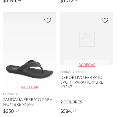
$
1494
.
$
1013
.
AGREGAR
FERRATO SPORT
DEPORTIVO FERRATO
SPORT PARA HOMBRE
93267
AGREGAR
FERRATO
SANDALIA FERRATO PARA
2
COLORES
HOMBRE 96698
$
350
.
$
584
.
87
87