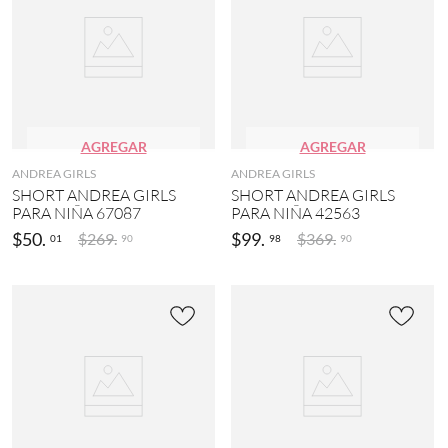
AGREGAR
AGREGAR
ANDREA GIRLS
ANDREA GIRLS
SHORT ANDREA GIRLS
SHORT ANDREA GIRLS
PARA NIÑA 67087
PARA NIÑA 42563
$
50
.
$
99
.
$
269
.
$
369
.
01
98
90
90