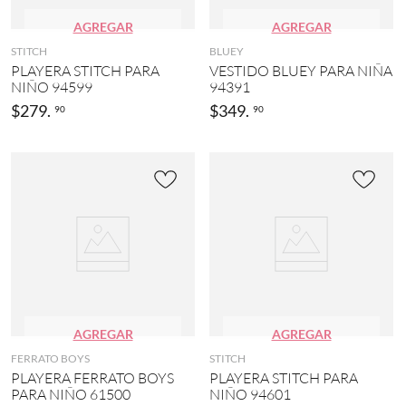
A
(
AGREGAR
AGREGAR
MOS
2
7
STITCH
BLUEY
5
PLAYERA STITCH PARA
VESTIDO BLUEY PARA NIÑA
MÁS
)
NIÑO 94599
94391
M
$
279
.
$
349
.
90
90
I
N
N
I
E
(
1
7
)
MOSTRAR
39
MÁS
AGREGAR
AGREGAR
FERRATO BOYS
STITCH
PLAYERA FERRATO BOYS
PLAYERA STITCH PARA
PARA NIÑO 61500
NIÑO 94601