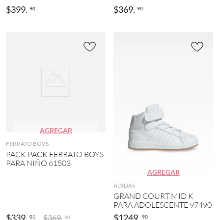
$
399
.
$
369
.
90
90
AGREGAR
FERRATO BOYS
PACK PACK FERRATO BOYS
PARA NIÑO 61503
AGREGAR
ADIDAS
GRAND COURT MID K
PARA ADOLESCENTE 97490
$
339
.
$
1249
.
$
369
.
01
90
90