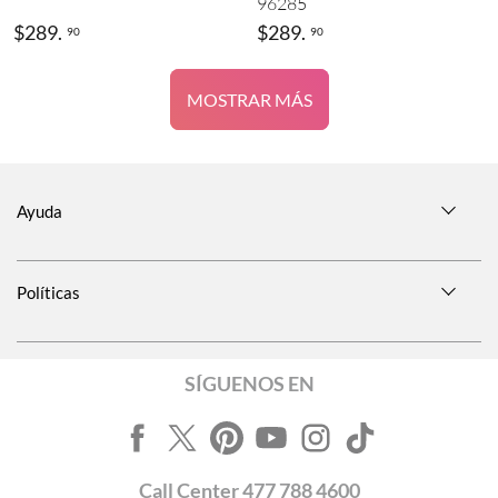
96285
$
289
.
$
289
.
90
90
MOSTRAR MÁS
Ayuda
Políticas
SÍGUENOS EN
Call
Center
477 788 4600