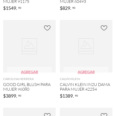
MUJER 91175
MUJER 60493
$
1549
.
$
829
.
90
90
AGREGAR
AGREGAR
CAROLINA HERRERA
CALVIN KLEIN
GOOD GIRL BLUSH PARA
CALVIN KLEIN IN2U DAMA
MUJER 96080
PARA MUJER 42254
$
3899
.
$
1389
.
90
90