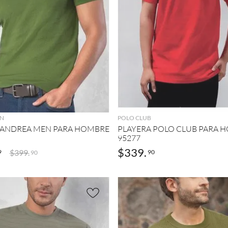
AGREGAR
AGREGAR
N
POLO CLUB
 ANDREA MEN PARA HOMBRE
PLAYERA POLO CLUB PARA 
95277
$
339
.
$
399
.
9
90
90