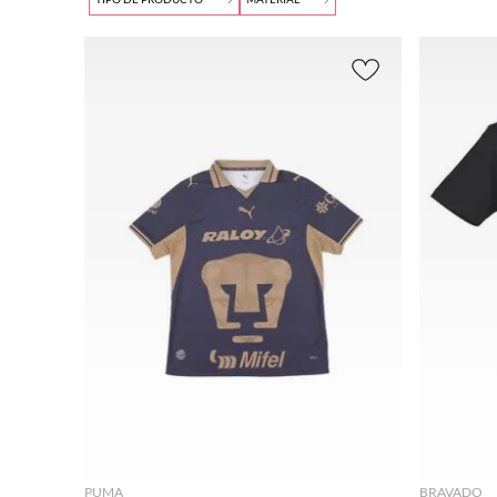
AND
Buscar
Amari
9
.
botas mujer
REA
llo
(
3
)
MEN
Playera
(
118
)
Algodó
10
.
adidas
$99.00
$
Azul
(
39
)
n
(
33
)
(
21
)
ADID
Poliéste
AZUL
AS
r
(
29
)
MARI
(
22
)
NO
PUM
(
1
)
A
(
10
)
Beige
UND
(
12
)
ER
Blanc
ARM
o
(
23
)
OUR
(
7
)
Café
(
4
)
WILS
ON
Gris
(
6
)
(
9
)
DISN
Mora
EY
(
6
)
do
(
1
)
AGREGAR
CHA
Multi
MPIO
color
PUMA
BRAVADO
N
(
6
)