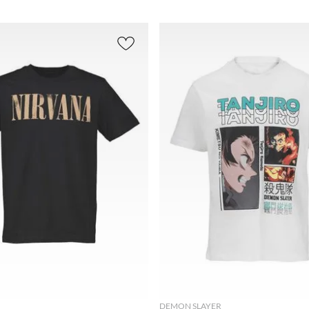
ECH
Deporti
Regul
Tiro
Regu
(
9
)
vo
(
27
)
ar
Regular
lar
(
13
)
(
1
)
(
2
)
EEG
Casual
2200.00
(
14
)
(
17
)
EG
Urbano
(
82
)
(
11
)
G
Entrena
(
92
)
miento
(
7
)
M
(
95
)
Fútbol
(
6
)
CH
(
98
)
Basico
(
5
)
Moda
(
2
)
Ropa de
Descan
so
(
1
)
AGREGAR
AGREGAR
Basketb
all
(
1
)
DEMON SLAYER