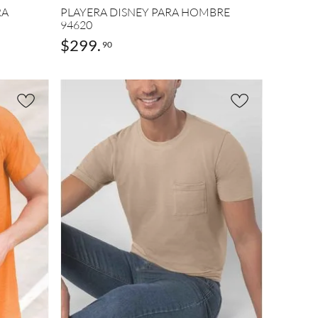
RA
PLAYERA DISNEY PARA HOMBRE
94620
$
299
.
90