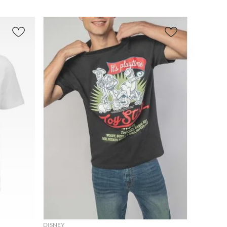
Redondo
(
60
)
Outlet
Medi
Corta
(
44
)
o
(
62
)
Polo
(
1
)
(
63
)
Larga
Henley
(
1
)
Larg
(
4
)
o
(
1
)
En V
(
1
)
Sin
manga
Alto
(
1
)
s
(
1
)
Rangl
an
(
1
)
AGREGAR
DISNEY