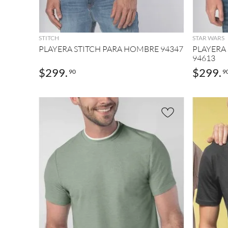
AGREGAR
STITCH
STAR WARS
PLAYERA STITCH PARA HOMBRE 94347
PLAYERA
94613
$
299
.
$
299
.
90
9