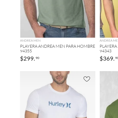
AGREGAR
ANDREA MEN
ANDREA ME
PLAYERA ANDREA MEN PARA HOMBRE
PLAYERA
94355
94343
$
299
.
$
369
.
90
9