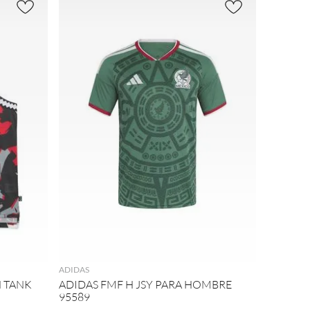
AGREGAR
ADIDAS
H TANK
ADIDAS FMF H JSY PARA HOMBRE
95589