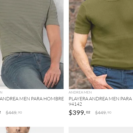
AGREGAR
AGREGAR
N
ANDREA MEN
 ANDREA MEN PARA HOMBRE
PLAYERA ANDREA MEN PAR
94142
$
399
.
$
449
.
$
449
.
2
02
90
90