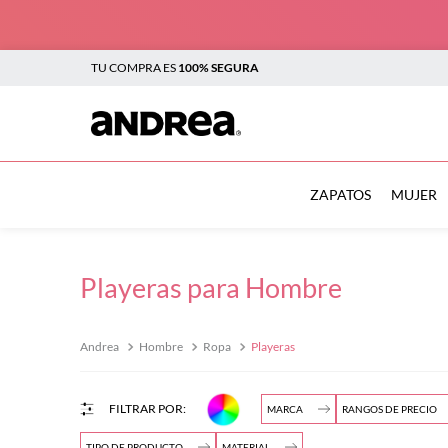
TU COMPRA ES
100% SEGURA
TÉRMINOS MÁS BUSCADOS
1
.
botas
ZAPATOS
MUJER
2
.
sandalias
3
.
tenis mujer
Playeras para Hombre
4
.
zapatillas
5
.
tenis
Hombre
Ropa
Playeras
$
6
.
tenis hombre
7
.
flats
MARCA
RANGOS DE PRECIO
$
8
.
plataforma
TIPO DE PRODUCTO
MATERIAL