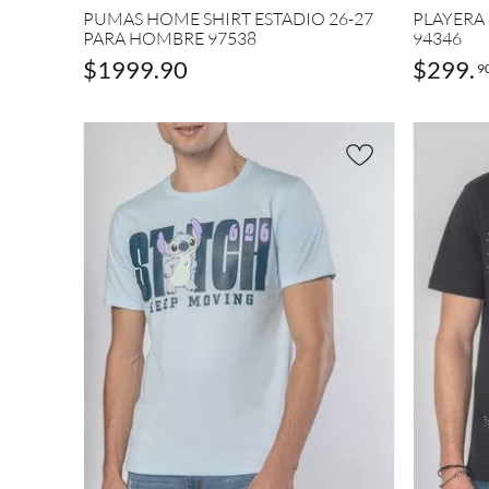
(
1
)
PUMAS HOME SHIRT ESTADIO 26-27
PLAYERA
HURL
PARA HOMBRE 97538
94346
Nara
EY
(
5
)
nja
$
1999
.
90
$
299
.
9
(
3
)
FERR
ATO
MOSTRAR
(
5
)
4
FERR
MÁS
ATO
SPOR
T
(
5
)
MOSTRAR
11
MÁS