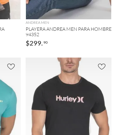
AGREGAR
ANDREA MEN
RA
PLAYERA ANDREA MEN PARA HOMBRE
94352
$
299
.
90