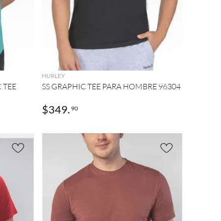
AGREGAR
HURLEY
 TEE
SS GRAPHIC TEE PARA HOMBRE 96304
$
349
.
90