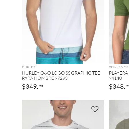
AGREGAR
HURLEY
ANDREA ME
HURLEY O&O LOGO SS GRAPHIC TEE
PLAYERA
PARA HOMBRE 97293
94140
$
349
.
$
348
.
90
9