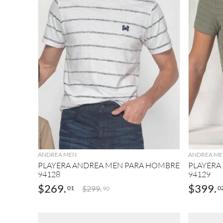
AGREGAR
ANDREA MEN
ANDREA ME
PLAYERA ANDREA MEN PARA HOMBRE
PLAYERA
94128
94129
$
269
.
$
399
.
$
299
.
01
0
90