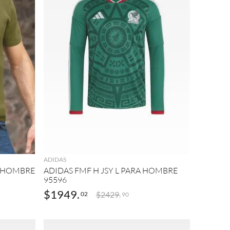
AGREGAR
ADIDAS
A HOMBRE
ADIDAS FMF H JSY L PARA HOMBRE
95596
$
1949
.
$
2429
.
02
90