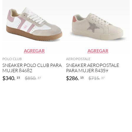
AGREGAR
AGREGAR
POLO CLUB
AEROPOSTALE
SNEAKER POLO CLUB PARA
SNEAKER AEROPOSTALE
MUJER 84682
PARA MUJER 84359
$
340
.
$
286
.
$
850
.
$
715
.
15
15
37
37