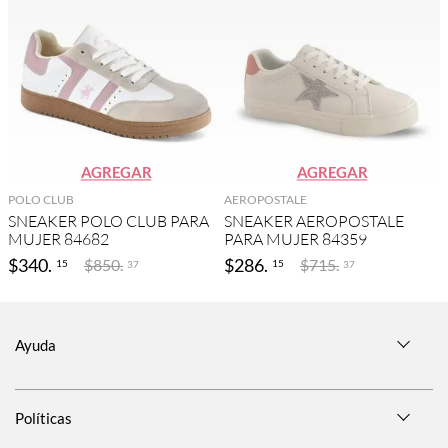
AGREGAR
AGREGAR
POLO CLUB
AEROPOSTALE
SNEAKER POLO CLUB PARA
SNEAKER AEROPOSTALE
MUJER 84682
PARA MUJER 84359
$
340
.
$
286
.
$
850
.
$
715
.
15
15
37
37
Ayuda
Políticas