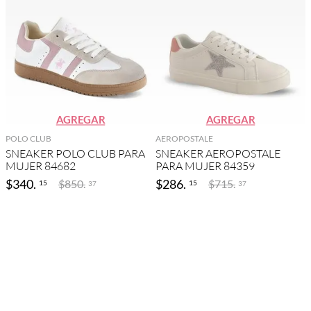
AGREGAR
AGREGAR
POLO CLUB
AEROPOSTALE
SNEAKER POLO CLUB PARA
SNEAKER AEROPOSTALE
MUJER 84682
PARA MUJER 84359
$
340
.
$
286
.
$
850
.
$
715
.
15
15
37
37