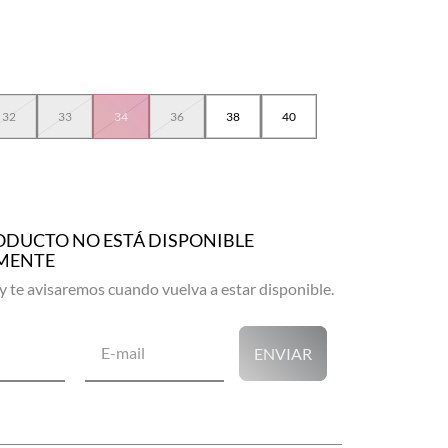
32
33
34
36
38
40
ODUCTO NO ESTÁ DISPONIBLE
MENTE
ENVIAR