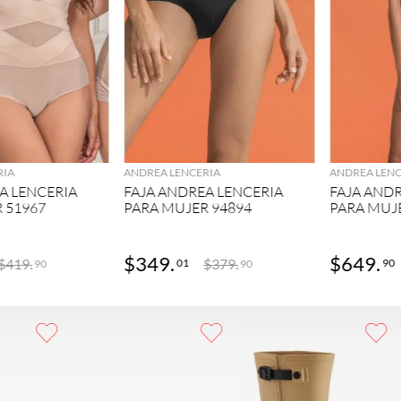
GREGAR
AGREGAR
RIA
ANDREA LENCERIA
ANDREA LENC
A LENCERIA
FAJA ANDREA LENCERIA
FAJA AND
 51967
PARA MUJER 94894
PARA MUJ
$
349
.
$
649
.
$
419
.
$
379
.
01
90
90
90