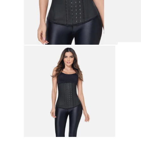
9
.
botas mujer
10
.
adidas