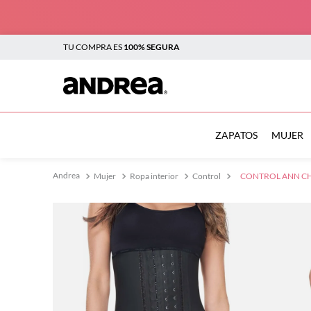
TU COMPRA ES
100% SEGURA
TÉRMINOS MÁS BUSCADOS
1
.
botas
ZAPATOS
MUJER
2
.
sandalias
Mujer
Ropa interior
Control
CONTROL ANN CH
3
.
tenis mujer
4
.
zapatillas
5
.
tenis
6
.
tenis hombre
7
.
flats
8
.
plataforma