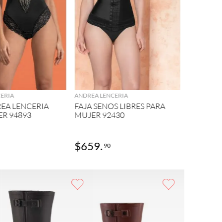
ANDREA LE
AGREGAR
AGREGAR
FAJA AN
PARA MU
ERIA
ANDREA LENCERIA
REA LENCERIA
FAJA SENOS LIBRES PARA
ER 94893
MUJER 92430
$
659
.
$
299
.
90
0