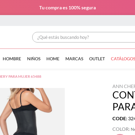
Tu compra es
100% segura
¿Qué estás buscando hoy?
HOMBRE
NIÑOS
HOME
MARCAS
OUTLET
CATÁLOGO
ERY PARA MUJER 65488
ANN CHE
CON
PARA
CODE
:
32
COLOR
:
N