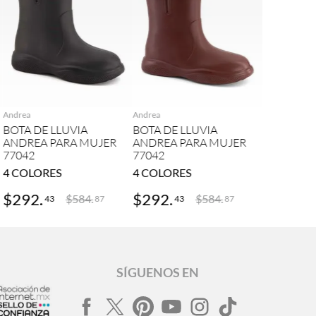
AGREGAR
AGREGAR
Andrea
Andrea
BOTA DE LLUVIA
BOTA DE LLUVIA
ANDREA PARA MUJER
ANDREA PARA MUJER
77042
77042
4
COLORES
4
COLORES
$
292
.
$
292
.
$
584
.
$
584
.
43
43
87
87
SÍGUENOS EN