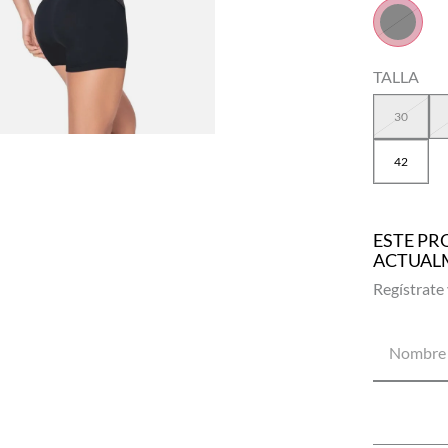
TALLA
30
42
ESTE PR
ACTUAL