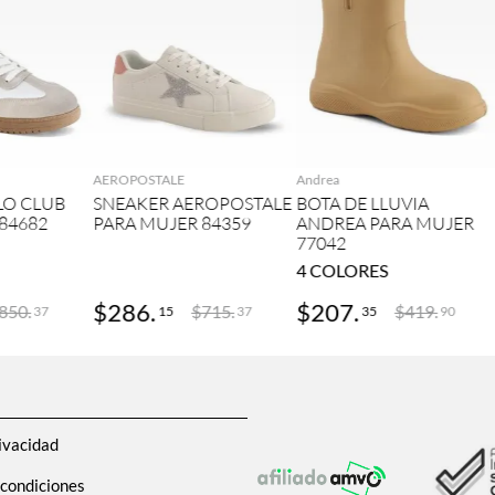
GAR
AGREGAR
AGREGAR
AEROPOSTALE
Andrea
LO CLUB
SNEAKER AEROPOSTALE
BOTA DE LLUVIA
84682
PARA MUJER 84359
ANDREA PARA MUJER
77042
4
COLORES
$
286
.
$
207
.
850
.
$
715
.
$
419
.
15
35
37
37
90
ivacidad
 condiciones