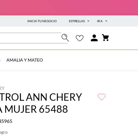
INICIA TU NEGOCIO
ESTRELLAS
IR A
S
AMALIA Y MATEO
RY
TROL ANN CHERY
 MUJER 65488
45965
egro