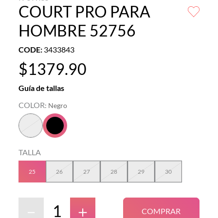
COURT PRO PARA
HOMBRE 52756
CODE
:
3433843
$
1379
.
90
Guía de tallas
COLOR
:
Negro
TALLA
25
26
27
28
29
30
－
＋
COMPRAR