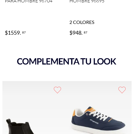
PARA HOMBRE 96704
HOMBRE 96695
2
COLORES
$
1559
.
$
948
.
87
87