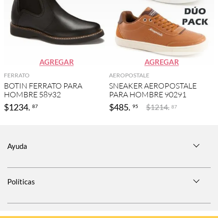
AGREGAR
AGREGAR
FERRATO
AEROPOSTALE
BOTIN FERRATO PARA
SNEAKER AEROPOSTALE
HOMBRE 58932
PARA HOMBRE 90291
$
1234
.
$
485
.
$
1214
.
87
95
87
Ayuda
Políticas