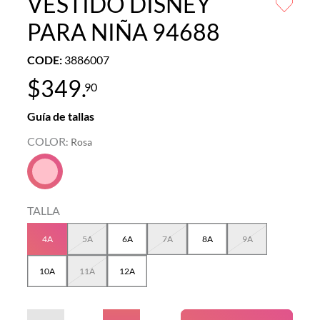
VESTIDO DISNEY
PARA NIÑA 94688
CODE
:
3886007
$
349
.
90
Guía de tallas
COLOR
:
Rosa
TALLA
4A
5A
6A
7A
8A
9A
10A
11A
12A