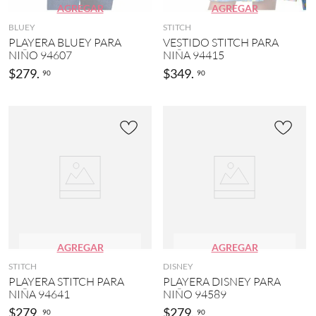
O
2
a
AGREGAR
AGREGAR
L
9
s
BLUEY
STITCH
O
)
k
PLAYERA BLUEY PARA
VESTIDO STITCH PARA
C
e
M
NIÑO 94607
NIÑA 94415
L
t
u
U
b
$
279
.
$
349
.
90
90
l
B
a
t
(
l
i
3
l
c
0
(
o
)
1
l
2
A
o
)
D
r
I
(
D
D
1
e
A
0
p
S
9
o
(
)
r
3
t
AGREGAR
AGREGAR
MOSTRAR
0
i
)
6
v
STITCH
DISNEY
o
PLAYERA STITCH PARA
PLAYERA DISNEY PARA
MÁS
P
(
NIÑA 94641
NIÑO 94589
U
8
M
$
279
.
$
279
.
90
90
)