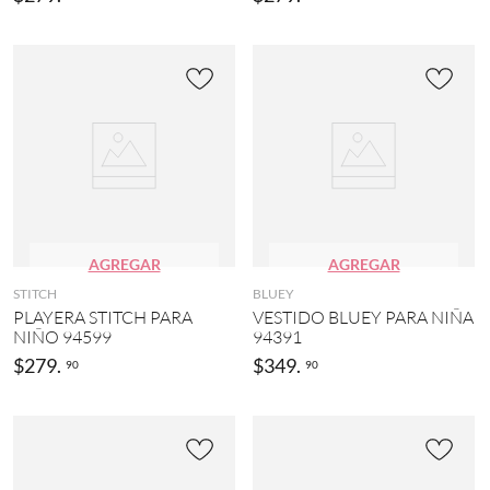
A
(
MOS
2
7
6
MÁS
)
M
I
N
N
I
E
(
1
AGREGAR
AGREGAR
9
STITCH
BLUEY
)
PLAYERA STITCH PARA
VESTIDO BLUEY PARA NIÑA
MOSTRAR
NIÑO 94599
94391
40
$
279
.
$
349
.
90
90
MÁS