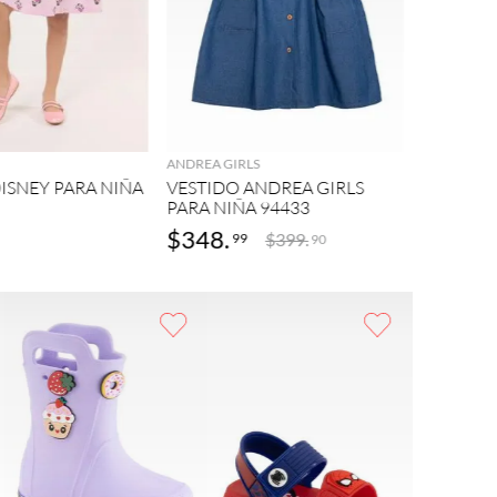
HELLO KITT
AGREGAR
AGREGAR
VESTIDO
NIÑA 94
ANDREA GIRLS
ISNEY PARA NIÑA
VESTIDO ANDREA GIRLS
PARA NIÑA 94433
$
348
.
$
349
.
$
399
.
99
9
90