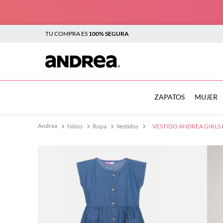
TU COMPRA ES
100% SEGURA
TÉRMINOS MÁS BUSCADOS
1
.
botas
ZAPATOS
MUJER
2
.
sandalias
Niños
Ropa
Vestidos
VESTIDO ANDREA GIRLS 
3
.
tenis mujer
4
.
zapatillas
5
.
tenis
6
.
tenis hombre
7
.
flats
8
.
plataforma