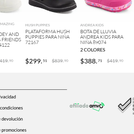
GAR
AGREGAR
AGREGAR
 AMAZING
HUSH PUPPIES
ANDREA KIDS
PLATAFORMA HUSH
BOTA DE LLUVIA
DEY AND
PUPPIES PARA NIÑA
ANDREA KIDS PARA
 FRIENDS
72167
NIÑA 89074
4122
2
COLORES
$
299
.
$
388
.
419
.
$
839
.
$
419
.
51
71
90
90
90
ivacidad
 condiciones
e devolución
de promociones