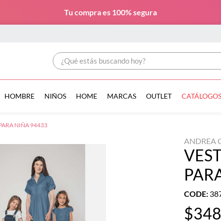
Tu compra es
100% segura
¿Qué estás buscando hoy?
HOMBRE
NIÑOS
HOME
MARCAS
OUTLET
CATÁLOGO
PARA NIÑA 94433
ANDREA G
VEST
PARA
CODE
:
38
$
34