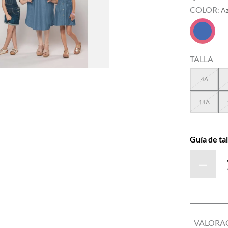
COLOR
:
A
TALLA
4A
11A
Guía de tal
－
VALORA