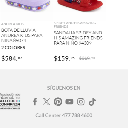
AGREGAR
AGREGAR
SPIDEY AND HIS AMAZING
ANDREA KIDS
FRIENDS
BOTA DE LLUVIA
SANDALIA SPIDEY AND
ANDREA KIDS PARA
HIS AMAZING FRIENDS
NIÑA 89074
PARA NIÑO 94309
2
COLORES
$
584
.
$
159
.
$
319
.
87
95
90
SÍGUENOS EN
Call
Center
477 788 4600