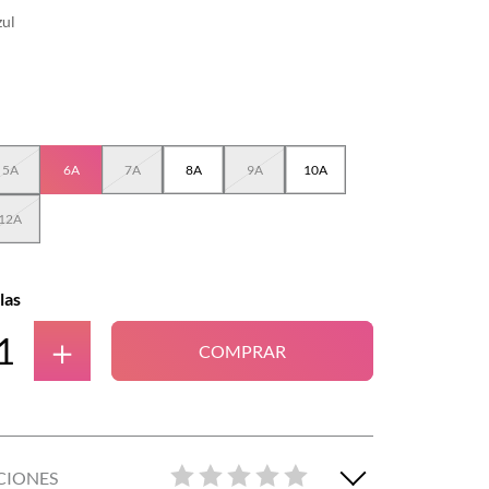
zul
5A
6A
7A
8A
9A
10A
12A
las
＋
COMPRAR
CIONES