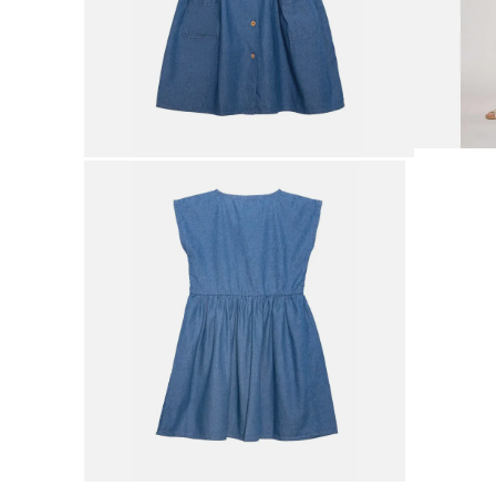
9
.
botas mujer
10
.
adidas