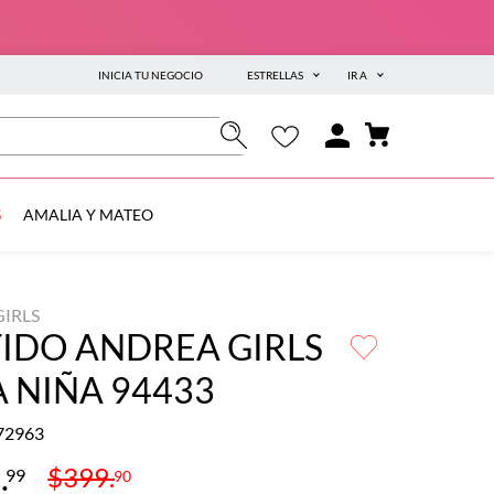
INICIA TU NEGOCIO
ESTRELLAS
IR A
S
AMALIA Y MATEO
IRLS
IDO ANDREA GIRLS
 NIÑA 94433
72963
8
.
$
399
.
99
90