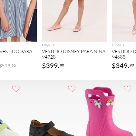
GREGAR
AGREGAR
DISNEY
DISNEY
VESTIDO PARA
VESTIDO DISNEY PARA NIÑA
VESTIDO D
94728
94688
$
399
.
$
349
.
$
519
.
90
90
90