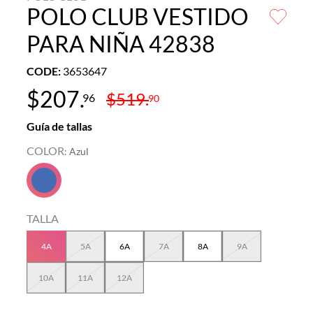
POLO CLUB VESTIDO
PARA NIÑA 42838
CODE
:
3653647
$
207
.
$
519
.
96
90
Guía de tallas
COLOR
:
Azul
TALLA
4A
5A
6A
7A
8A
9A
10A
11A
12A