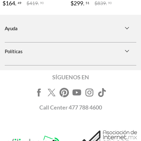
$
164
.
$
299
.
$
419
.
$
839
.
49
51
90
90
Ayuda
Políticas
SÍGUENOS EN
Call
Center
477 788 4600