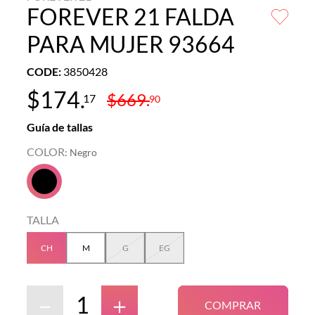
FOREVER 21 FALDA
PARA MUJER 93664
CODE
:
3850428
$
174
.
$
669
.
17
90
Guía de tallas
COLOR
:
Negro
TALLA
CH
M
G
EG
－
＋
COMPRAR