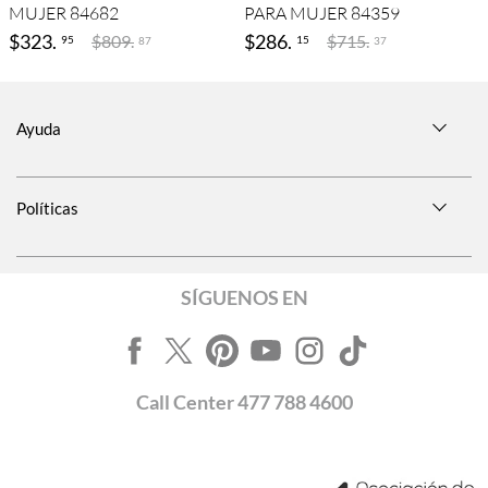
MUJER 84682
PARA MUJER 84359
$
323
.
$
286
.
$
809
.
$
715
.
95
15
87
37
Ayuda
Políticas
SÍGUENOS EN
Call
Center
477 788 4600