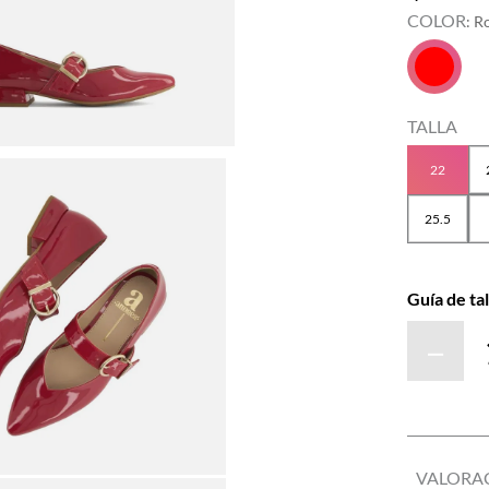
COLOR
:
R
TALLA
22
25.5
Guía de tal
－
VALORA