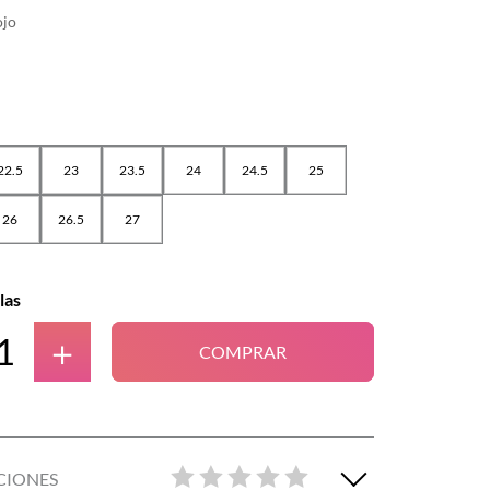
ojo
22.5
23
23.5
24
24.5
25
26
26.5
27
las
＋
COMPRAR
CIONES