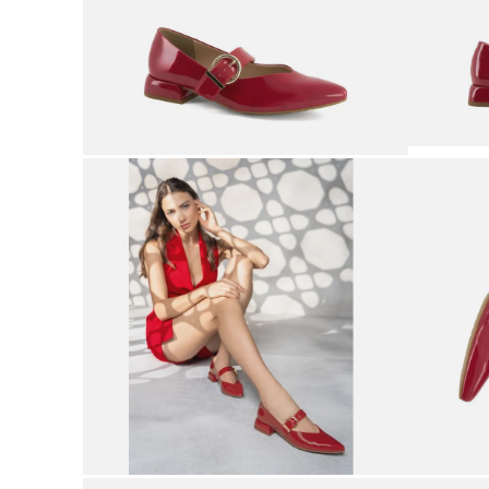
9
.
botas mujer
10
.
adidas