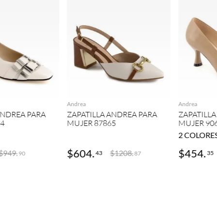
GREGAR
AGREGAR
Andrea
Andrea
ANDREA PARA
ZAPATILLA ANDREA PARA
ZAPATILLA
84
MUJER 87865
MUJER 90
2
COLORE
$
604
.
$
454
.
$
949
.
$
1208
.
43
35
90
87