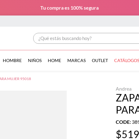
Tu compra es
100% segura
¿Qué estás buscando hoy?
HOMBRE
NIÑOS
HOME
MARCAS
OUTLET
CATÁLOGO
ARA MUJER 95018
Andrea
ZAP
PARA
CODE
:
38
$
51