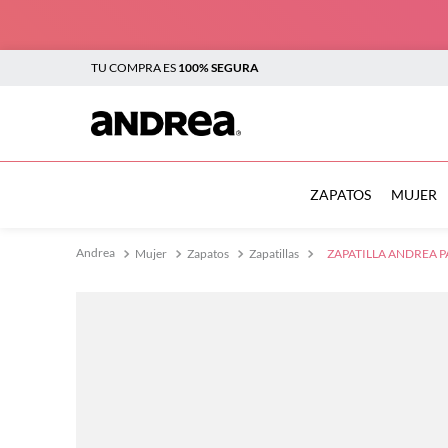
TU COMPRA ES
100% SEGURA
TÉRMINOS MÁS BUSCADOS
1
.
botas
ZAPATOS
MUJER
2
.
sandalias
Mujer
Zapatos
Zapatillas
ZAPATILLA ANDREA P
3
.
tenis mujer
4
.
zapatillas
5
.
tenis
6
.
tenis hombre
7
.
flats
8
.
plataforma