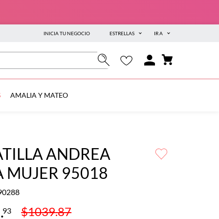
INICIA TU NEGOCIO
ESTRELLAS
IR A
S
AMALIA Y MATEO
ATILLA ANDREA
 MUJER 95018
90288
9
.
$
1039
.
87
93