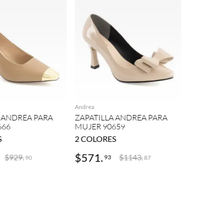
Andrea
AGREGAR
AGREGAR
ZAPATIL
MUJER 5
Andrea
 ANDREA PARA
ZAPATILLA ANDREA PARA
666
MUJER 90659
S
2
COLORES
2
COLOR
$
571
.
$
454
.
$
929
.
$
1143
.
93
3
90
87