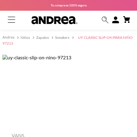
Tu compra es
100% segura
Niños
Zapatos
Sneakers
UY CLASSIC SLIP-ON PARA NIÑO
97213
VANS