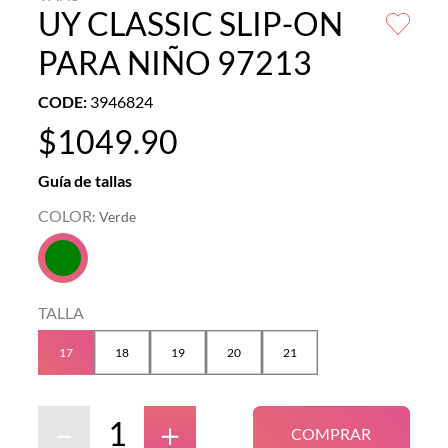
UY CLASSIC SLIP-ON
PARA NIÑO 97213
CODE
:
3946824
$
1049
.
90
Guía de tallas
COLOR
:
Verde
TALLA
17
18
19
20
21
－
＋
COMPRAR