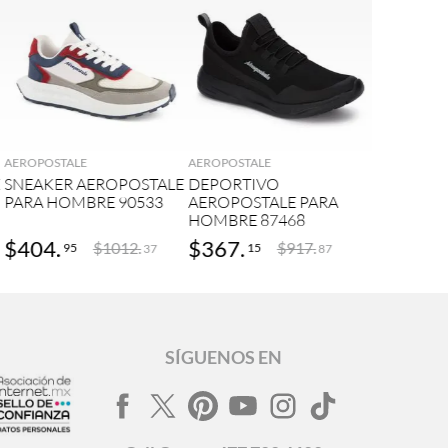
AGREGAR
AGREGAR
AEROPOSTALE
AEROPOSTALE
E
SNEAKER AEROPOSTALE
DEPORTIVO
PARA HOMBRE 90533
AEROPOSTALE PARA
HOMBRE 87468
$
404
.
$
367
.
$
1012
.
$
917
.
95
15
37
87
SÍGUENOS EN