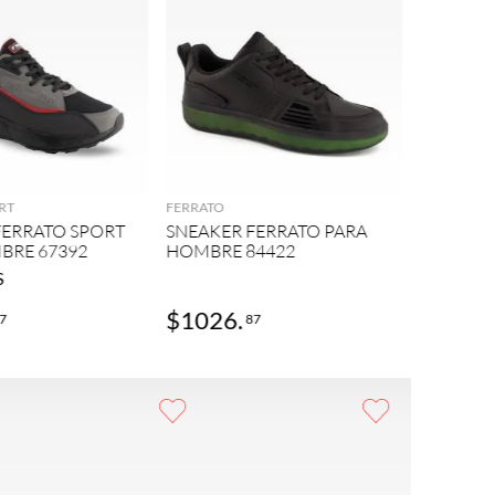
FILA
AGREGAR
AGREGAR
FILA MM
HOMBRE
RT
FERRATO
FERRATO SPORT
SNEAKER FERRATO PARA
BRE 67392
HOMBRE 84422
S
$
1026
.
$
1579
7
87