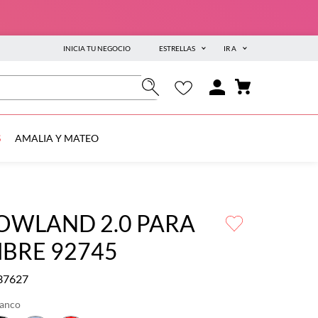
INICIA TU NEGOCIO
ESTRELLAS
IR A
S
AMALIA Y MATEO
OWLAND 2.0 PARA
BRE 92745
37627
lanco