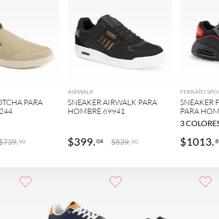
GREGAR
AGREGAR
AIRWALK
FERRATO SPO
OTCHA PARA
SNEAKER AIRWALK PARA
SNEAKER 
244
HOMBRE 69941
PARA HOM
3
COLORE
$
399
.
$
1013
.
$
739
.
$
839
.
04
8
90
90