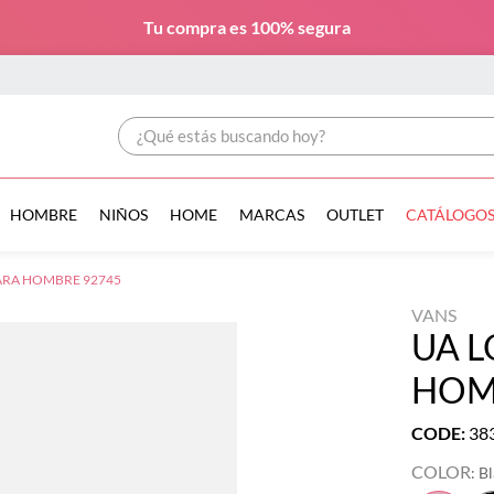
Tu compra es
100% segura
¿Qué estás buscando hoy?
HOMBRE
NIÑOS
HOME
MARCAS
OUTLET
CATÁLOGO
ARA HOMBRE 92745
VANS
UA L
HOM
CODE
:
38
COLOR
:
B