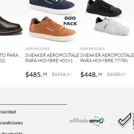
GAR
AGREGAR
AGREGAR
AEROPOSTALE
AEROPOSTALE
TO PARA
SNEAKER AEROPOSTALE
SNEAKER AEROPOSTAL
32
PARA HOMBRE 90291
PARA HOMBRE 77786
$
485
.
$
448
.
$
1214
.
$
1120
.
95
15
87
37
ivacidad
 condiciones
e devolución