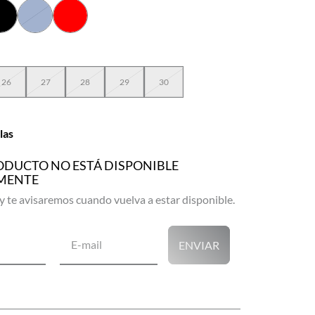
26
27
28
29
30
las
ODUCTO NO ESTÁ DISPONIBLE
MENTE
ENVIAR