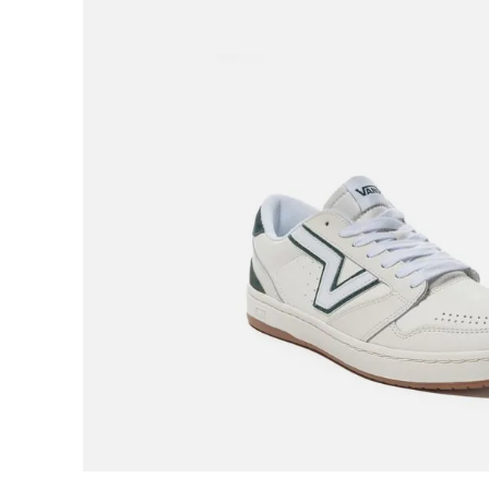
9
.
botas mujer
10
.
adidas