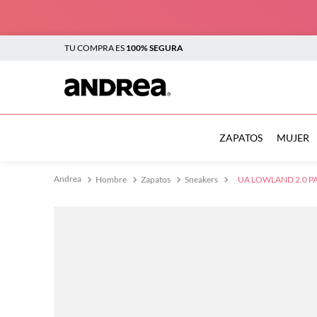
TU COMPRA ES
100% SEGURA
TÉRMINOS MÁS BUSCADOS
1
.
botas
ZAPATOS
MUJER
2
.
sandalias
Hombre
Zapatos
Sneakers
UA LOWLAND 2.0 P
3
.
tenis mujer
4
.
zapatillas
5
.
tenis
6
.
tenis hombre
7
.
flats
8
.
plataforma