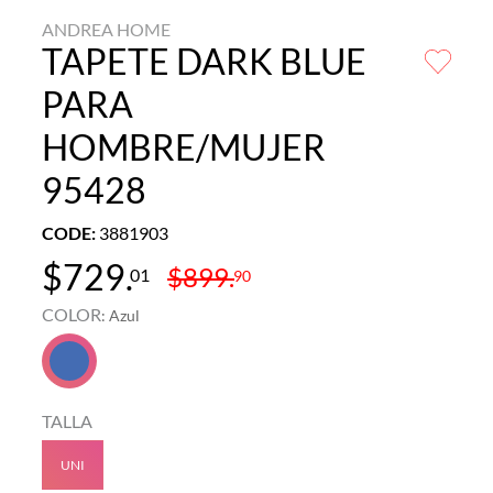
ANDREA HOME
TAPETE DARK BLUE
PARA
HOMBRE/MUJER
95428
CODE
:
3881903
$
729
.
$
899
.
01
90
COLOR
:
Azul
TALLA
UNI