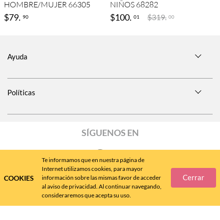
HOMBRE/MUJER 66305
NIÑOS 68282
$
79
.
$
100
.
$
319
.
90
01
00
Ayuda
Políticas
SÍGUENOS EN
Te informamos que en nuestra página de
Internet utilizamos cookies, para mayor
Cerrar
COOKIES
información sobre las mismas favor de acceder
Call
Center
477 788 4600
al aviso de privacidad. Al continuar navegando,
consideraremos que acepta su uso.