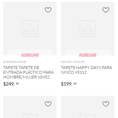
)
V
e
r
d
e
(
2
)
AGREGAR
AGREGAR
ANDREA HOME
MICKEY MOUSE
TAPETE TAPETE DE
TAPETE HAPPY DAYS PARA
ENTRADA PLÁSTICO PARA
NIÑOS 95312
HOMBRE/MUJER 60952
$
249
.
$
199
.
90
90