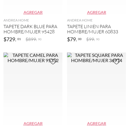
e
)
(
1
M
AGREGAR
AGREGAR
)
I
ANDREA HOME
ANDREA HOME
N
B
TAPETE DARK BLUE PARA
TAPETE LINIEN PARA
E
l
HOMBRE/MUJER 95428
HOMBRE/MUJER 60833
C
a
R
$
729
.
$
79
.
$
899
.
$
99
.
01
00
90
90
n
A
c
F
o
T
(
(
2
2
)
)
C
S
a
T
f
I
é
T
(
C
2
H
)
(
1
M
)
u
AGREGAR
AGREGAR
l
S
t