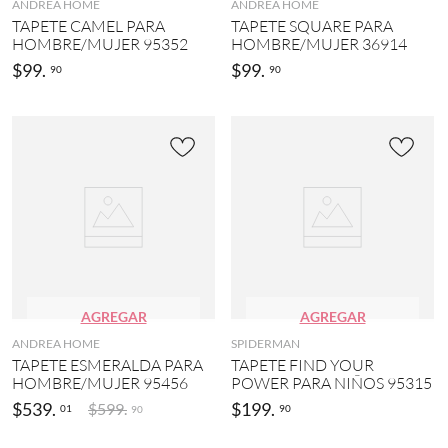
ANDREA HOME
ANDREA HOME
P
i
TAPETE CAMEL PARA
TAPETE SQUARE PARA
I
c
HOMBRE/MUJER 95352
HOMBRE/MUJER 36914
D
o
E
$
99
.
$
99
.
90
90
l
R
o
M
r
A
(
N
1
(
)
1
)
N
e
M
g
I
r
C
o
K
(
E
2
Y
)
AGREGAR
AGREGAR
M
O
R
ANDREA HOME
SPIDERMAN
U
o
TAPETE ESMERALDA PARA
TAPETE FIND YOUR
S
s
HOMBRE/MUJER 95456
POWER PARA NIÑOS 95315
E
a
$
539
.
$
199
.
$
599
.
01
90
90
(
(
1
1
)