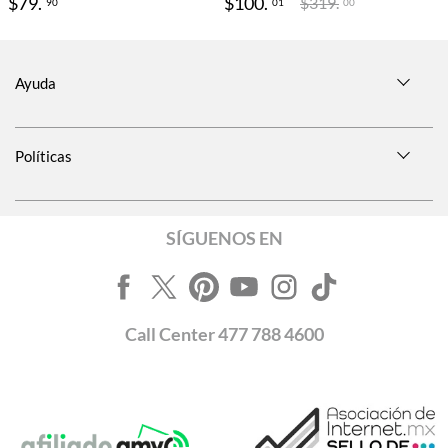
$
79
.
$
100
.
$
319
.
90
01
00
Ayuda
Políticas
SÍGUENOS EN
Call
Center
477 788 4600