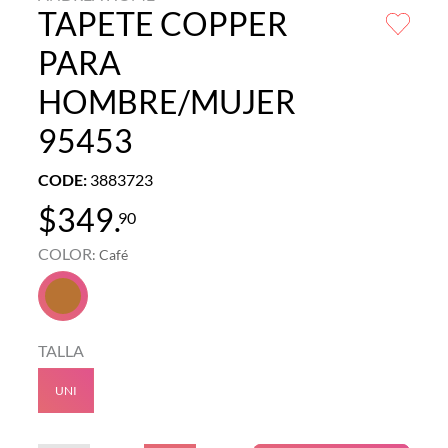
TAPETE COPPER
PARA
HOMBRE/MUJER
95453
CODE
:
3883723
$
349
.
90
COLOR
:
Café
TALLA
UNI