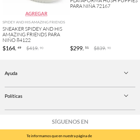
PLATAFORMA HUSH PUPPIES
PARA NIÑA 72167
AGREGAR
SPIDEY AND HIS AMAZING FRIENDS
SNEAKER SPIDEY AND HIS
AMAZING FRIENDS PARA
NIÑO 84122
$
164
.
$
299
.
$
419
.
$
839
.
49
51
90
90
Ayuda
Políticas
SÍGUENOS EN
Te informamos que en nuestra página de