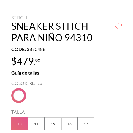
STITCH
SNEAKER STITCH
PARA NIÑO 94310
CODE
:
3870488
$
479
.
90
Guía de tallas
COLOR
:
Blanco
TALLA
13
14
15
16
17