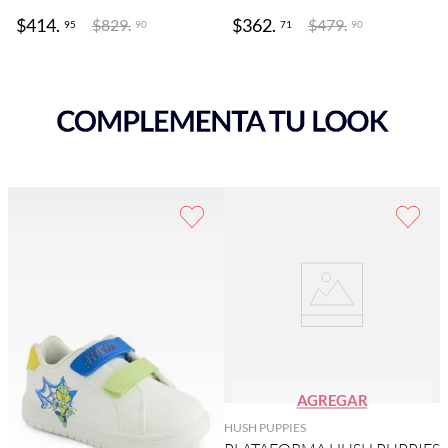
$
414
.
$
362
.
$
829
.
$
479
.
95
71
90
90
AGREGAR
HUSH PUPPIES