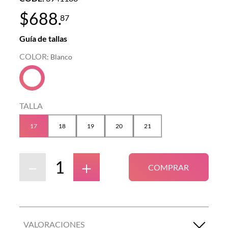
$
688
.
87
Guía de tallas
COLOR
:
Blanco
TALLA
17
18
19
20
21
－
＋
COMPRAR
VALORACIONES