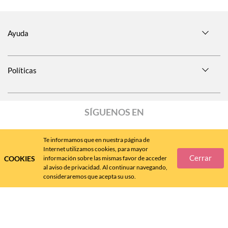
Ayuda
Políticas
SÍGUENOS EN
Te informamos que en nuestra página de
Internet utilizamos cookies, para mayor
Cerrar
COOKIES
información sobre las mismas favor de acceder
Call
Center
477 788 4600
al aviso de privacidad. Al continuar navegando,
consideraremos que acepta su uso.