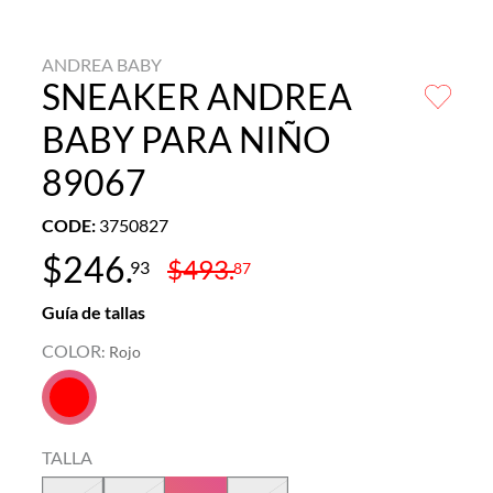
ANDREA BABY
SNEAKER ANDREA
BABY PARA NIÑO
89067
CODE
:
3750827
$
246
.
$
493
.
93
87
Guía de tallas
COLOR
:
Rojo
TALLA