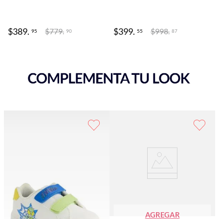
$
389
.
$
399
.
$
779
.
$
998
.
95
55
90
87
AGREGAR