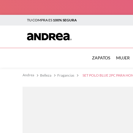
TU COMPRA ES
100% SEGURA
TÉRMINOS MÁS BUSCADOS
1
.
sandalias
ZAPATOS
MUJER
2
.
tenis mujer
Belleza
Fragancias
SET POLO BLUE 2PC PARA HO
3
.
zapatillas
4
.
tenis
5
.
tenis hombre
6
.
botas mujer
7
.
flats
8
.
plataforma