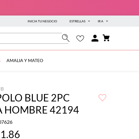
INICIA TU NEGOCIO
ESTRELLAS
IR A
S
AMALIA Y MATEO
UB
POLO BLUE 2PC
A HOMBRE 42194
07626
01
.
86