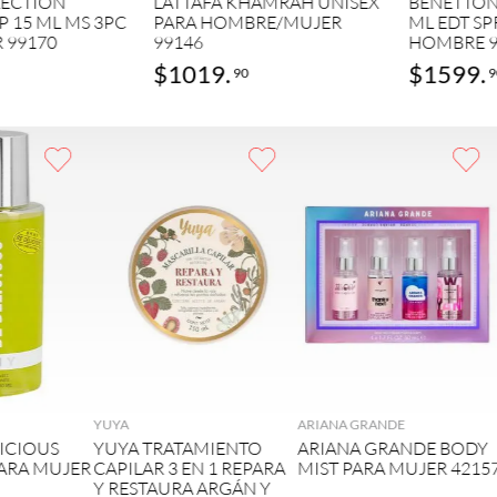
LECTION
LATTAFA KHAMRAH UNISEX
BENETTON
 15 ML MS 3PC
PARA HOMBRE/MUJER
ML EDT SP
 99170
99146
HOMBRE 9
$
1019
.
$
1599
.
90
9
GAR
AGREGAR
AGREGAR
YUYA
ARIANA GRANDE
ICIOUS
YUYA TRATAMIENTO
ARIANA GRANDE BODY
PARA MUJER
CAPILAR 3 EN 1 REPARA
MIST PARA MUJER 4215
Y RESTAURA ARGÁN Y