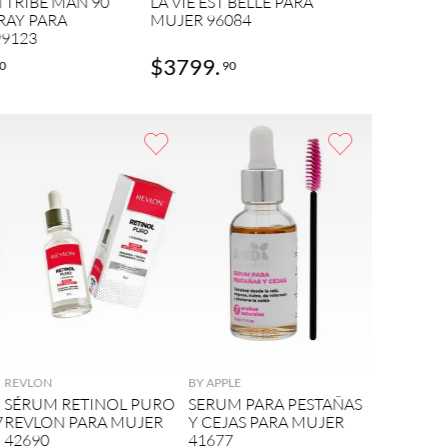
 TRIBE MAN 90
LA VIE EST BELLE PARA
RAY PARA
MUJER 96084
9123
$
3799
.
$
3559
0
90
AGREGAR
AGREGAR
REVLON
BY APPLE
SÉRUM RETINOL PURO
SERUM PARA PESTAÑAS
7
REVLON PARA MUJER
Y CEJAS PARA MUJER
42690
41677