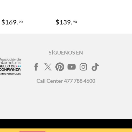
$
169
.
$
139
.
90
90
SÍGUENOS EN
Call
Center
477 788 4600