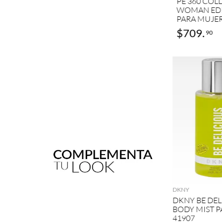
PE 360 COL
WOMAN EDP
PARA MUJER
$
2899
.
$
709
.
90
90
AGRE
DKNY
DKNY BE DEL
BODY MIST 
41907