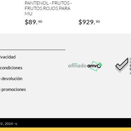
PANTENOL - FRUTOS -
FRUTOS ROJOS PARA
MU
$
89
.
$
929
.
90
90
ivacidad
 condiciones
e devolución
de promociones
, 2024 - v.