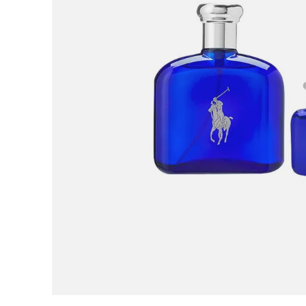
9
.
adidas
10
.
puma