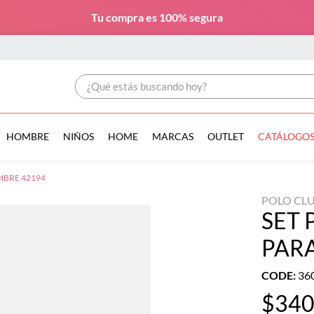
Tu compra es
100% segura
¿Qué estás buscando hoy?
HOMBRE
NIÑOS
HOME
MARCAS
OUTLET
CATÁLOGO
MBRE 42194
POLO CL
SET 
PAR
CODE
:
36
$
34