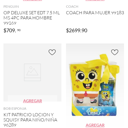
o
O
PENGUIN
COACH
(
L
OP DELUXE SET EDT 7.5 ML
COACH PARA MUJER 99183
3
I
MS 4PC PARA HOMBRE
)
N
99169
A
M
H
$
709
.
$
2699
.
90
90
o
E
r
R
a
R
d
E
o
R
(
A
2
(
)
6
)
M
u
A
l
n
t
d
i
r
c
AGREGAR
e
o
a
BOB ESPONJA
l
(
KIT PATRICIO LOCION Y
o
6
SQUISY PARA NIÑO/NIÑA
r
)
96289
AGREGAR
(