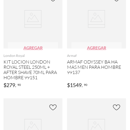
4
)
MOSTRAR
37
MÁS
AGREGAR
AGREGAR
London Royal
Armaf
KIT LOCION LONDON
ARMAF ODYSSEY BA HA
ROYAL STEEL 250ML +
MAS MEN PARA HOMBRE
AFTER SHAVE 70ML PARA
99137
HOMBRE 99151
$
279
.
$
1549
.
90
90