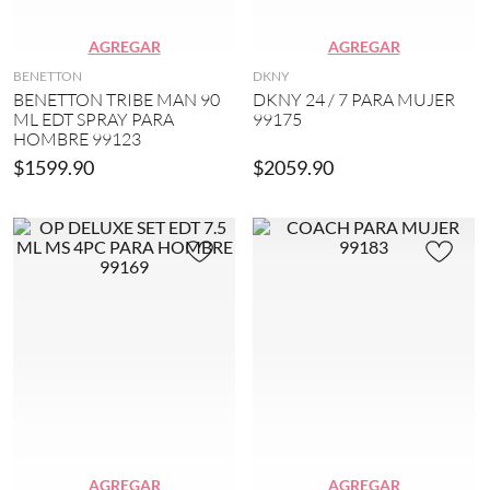
A
K
o
z
N
(
u
Y
AGREGAR
AGREGAR
1
l
(
)
BENETTON
DKNY
(
9
BENETTON TRIBE MAN 90
DKNY 24 / 7 PARA MUJER
2
)
ML EDT SPRAY PARA
99175
4
A
HOMBRE 99123
)
R
$
1599
.
90
$
2059
.
90
G
I
r
A
i
N
s
A
(
G
1
R
)
A
N
M
D
e
E
t
(
a
7
l
)
i
z
C
a
A
d
R
AGREGAR
AGREGAR