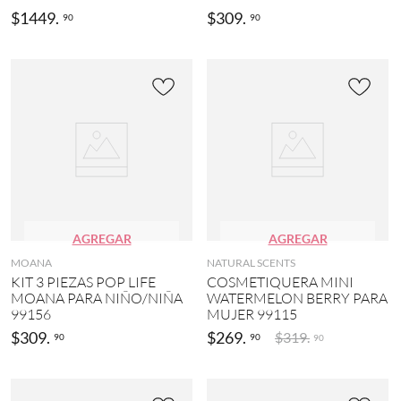
$
1449
.
$
309
.
90
90
AGREGAR
AGREGAR
MOANA
NATURAL SCENTS
KIT 3 PIEZAS POP LIFE
COSMETIQUERA MINI
MOANA PARA NIÑO/NIÑA
WATERMELON BERRY PARA
99156
MUJER 99115
$
309
.
$
269
.
$
319
.
90
90
90