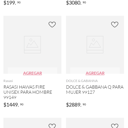
$
199
.
$
3080
.
j
90
90
B
o
L
(
A
6
N
)
C
(
R
5
o
)
s
a
H
(
U
1
G
8
O
)
B
AGREGAR
AGREGAR
O
S
Rasasi
DOLCE & GABANNA
S
RASASI HAWAS FIRE
DOLCE & GABBANA Q PARA
(
UNISEX PARA HOMBRE
MUJER 99127
5
99149
)
$
1449
.
$
2889
.
90
90
Y
U
Y
A
(