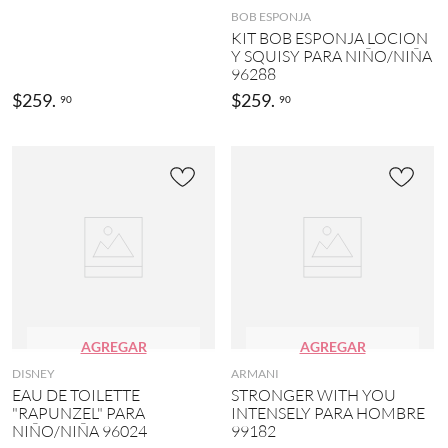
2
V
BOB ESPONJA
0
E
KIT BOB ESPONJA LOCION
)
R
Y SQUISY PARA NIÑO/NIÑA
S
96288
N
A
a
$
259
.
$
259
.
90
90
C
r
E
a
(
n
5
j
)
a
(
N
2
A
)
U
T
N
I
e
C
g
A
r
(
o
5
AGREGAR
AGREGAR
(
)
6
DISNEY
ARMANI
)
M
EAU DE TOILETTE
STRONGER WITH YOU
O
"RAPUNZEL" PARA
INTENSELY PARA HOMBRE
R
N
NIÑO/NIÑA 96024
99182
o
T