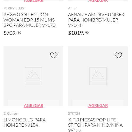
AGREGAR
AGREGAR
PERRY ELLIS
Afnan
PE 360 COLLECTION
AFNAN 9 AM DIVE UNISEX
WOMAN EDP 15 ML MS
PARA HOMBRE/MUJER
3PC PARA MUJER 99170
99144
$
709
.
$
1019
.
90
90
AGREGAR
AGREGAR
El Ganso
STITCH
LIMONCELLO PARA
KIT 3 PIEZAS POP LIFE
HOMBRE 99184
STITCH PARA NIÑO/NIÑA
99157