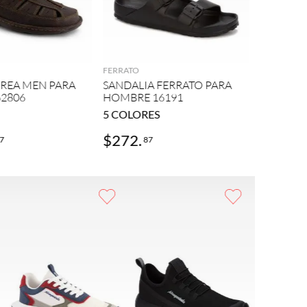
ANDREA M
AGREGAR
AGREGAR
SANDALI
PARA HO
FERRATO
REA MEN PARA
SANDALIA FERRATO PARA
2806
HOMBRE 16191
5
COLORES
$
272
.
$
493
.
7
87
8