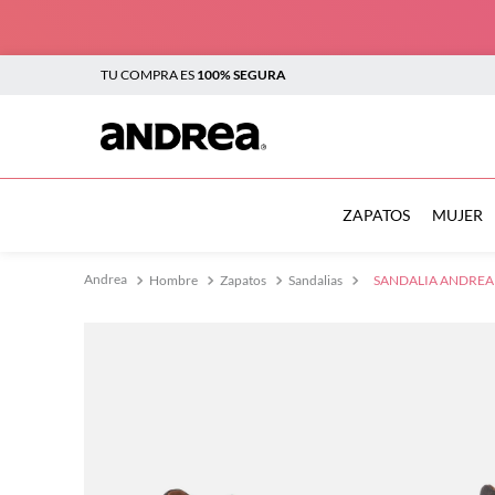
TU COMPRA ES
100% SEGURA
TÉRMINOS MÁS BUSCADOS
1
.
sandalias
ZAPATOS
MUJER
2
.
tenis mujer
Hombre
Zapatos
Sandalias
SANDALIA ANDREA
3
.
zapatillas
4
.
tenis
5
.
tenis hombre
6
.
botas mujer
7
.
flats
8
.
plataforma