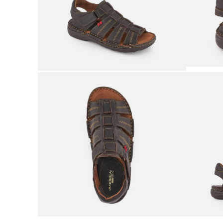
9
.
adidas
10
.
puma