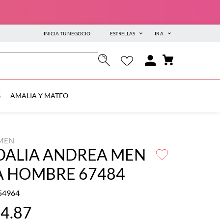
INICIA TU NEGOCIO
ESTRELLAS
IR A
S
AMALIA Y MATEO
MEN
DALIA ANDREA MEN
A HOMBRE 67484
54964
04
.
87