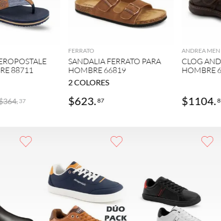
GREGAR
AGREGAR
FERRATO
ANDREA MEN
AEROPOSTALE
SANDALIA FERRATO PARA
CLOG AND
RE 88711
HOMBRE 66819
HOMBRE 6
2
COLORES
$
623
.
$
1104
.
$
364
.
87
8
37