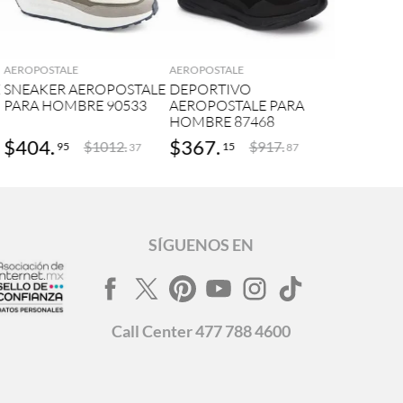
AGREGAR
AGREGAR
AEROPOSTALE
AEROPOSTALE
E
SNEAKER AEROPOSTALE
DEPORTIVO
PARA HOMBRE 90533
AEROPOSTALE PARA
HOMBRE 87468
$
404
.
$
367
.
$
1012
.
$
917
.
95
15
37
87
SÍGUENOS EN
Call
Center
477 788 4600