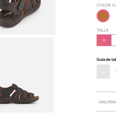
COLOR
:
C
TALLA
25
Guía de tal
－
VALORA