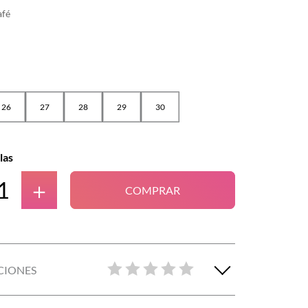
afé
26
27
28
29
30
las
＋
COMPRAR
CIONES