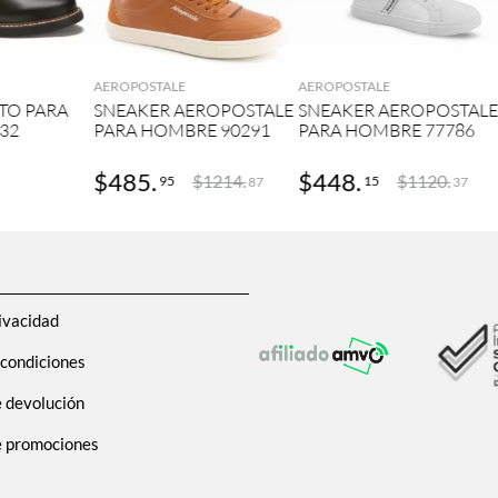
GAR
AGREGAR
AGREGAR
AEROPOSTALE
AEROPOSTALE
TO PARA
SNEAKER AEROPOSTALE
SNEAKER AEROPOSTAL
32
PARA HOMBRE 90291
PARA HOMBRE 77786
$
485
.
$
448
.
$
1214
.
$
1120
.
95
15
87
37
ivacidad
 condiciones
e devolución
de promociones