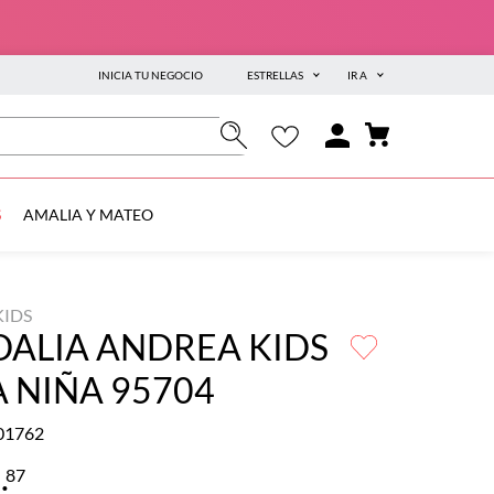
INICIA TU NEGOCIO
ESTRELLAS
IR A
S
AMALIA Y MATEO
KIDS
ALIA ANDREA KIDS
 NIÑA 95704
01762
6
.
87