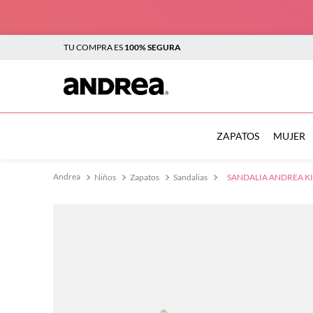
TU COMPRA ES
100% SEGURA
TÉRMINOS MÁS BUSCADOS
1
.
botas
ZAPATOS
MUJER
2
.
sandalias
Niños
Zapatos
Sandalias
SANDALIA ANDREA KI
3
.
tenis mujer
4
.
zapatillas
5
.
tenis
6
.
tenis hombre
7
.
flats
8
.
plataforma