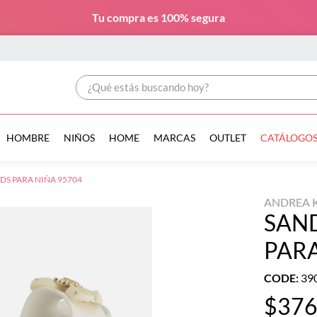
Tu compra es
100% segura
¿Qué estás buscando hoy?
HOMBRE
NIÑOS
HOME
MARCAS
OUTLET
CATÁLOGO
DS PARA NIÑA 95704
ANDREA 
SAND
PARA
CODE
:
39
$
37