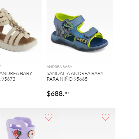
MICKEY M
AGREGAR
AGREGAR
SANDALI
PARA NI
Y
ANDREA BABY
 ANDREA BABY
SANDALIA ANDREA BABY
 95673
PARA NIÑO 95665
$
688
.
$
369
.
87
9