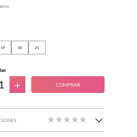
lanco
19
20
21
las
＋
COMPRAR
CIONES