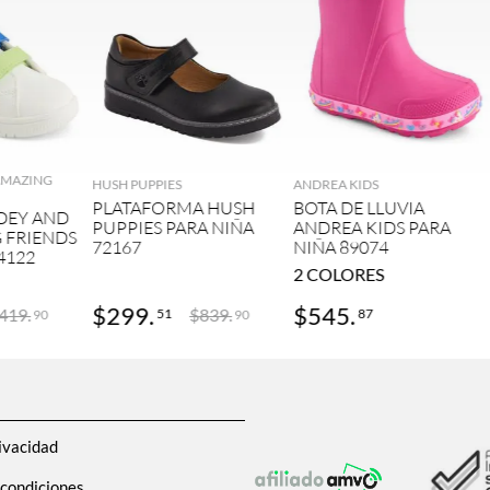
GAR
AGREGAR
AGREGAR
 AMAZING
HUSH PUPPIES
ANDREA KIDS
PLATAFORMA HUSH
BOTA DE LLUVIA
DEY AND
PUPPIES PARA NIÑA
ANDREA KIDS PARA
 FRIENDS
72167
NIÑA 89074
4122
2
COLORES
$
299
.
$
545
.
419
.
$
839
.
51
87
90
90
ivacidad
 condiciones