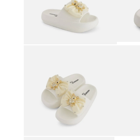
9
.
botas mujer
10
.
adidas