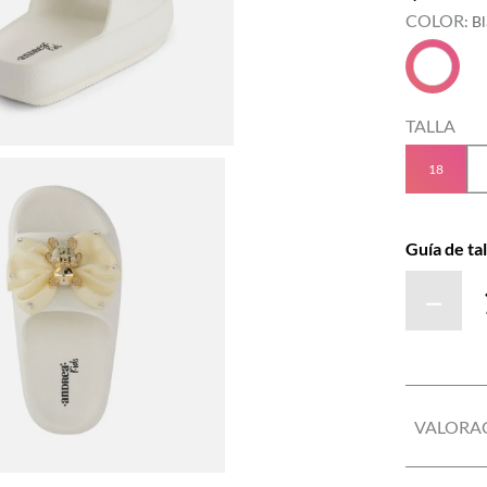
COLOR
:
B
TALLA
18
Guía de tal
－
VALORA