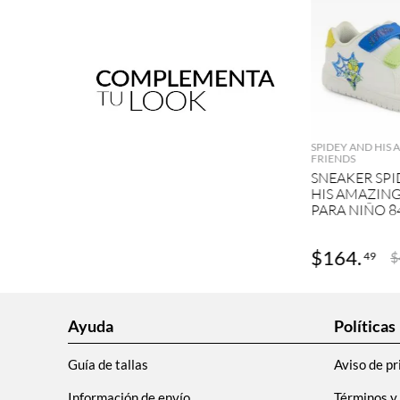
AGRE
SPIDEY AND HIS
FRIENDS
SNEAKER SPI
HIS AMAZING
PARA NIÑO 8
$
164
.
$
49
Ayuda
Políticas
Guía de tallas
Aviso de pr
Información de envío
Términos y