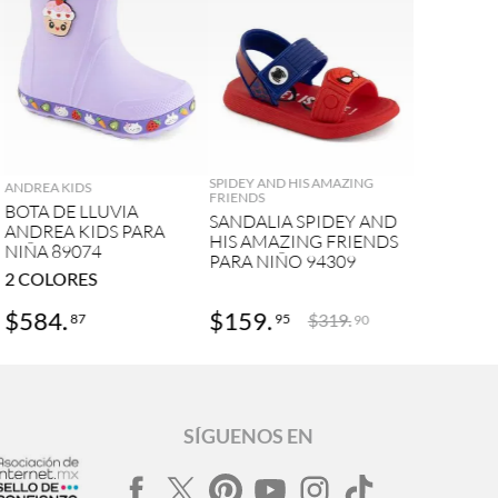
AGREGAR
AGREGAR
SPIDEY AND HIS AMAZING
ANDREA KIDS
FRIENDS
BOTA DE LLUVIA
SANDALIA SPIDEY AND
ANDREA KIDS PARA
HIS AMAZING FRIENDS
NIÑA 89074
PARA NIÑO 94309
2
COLORES
$
584
.
$
159
.
$
319
.
87
95
90
SÍGUENOS EN