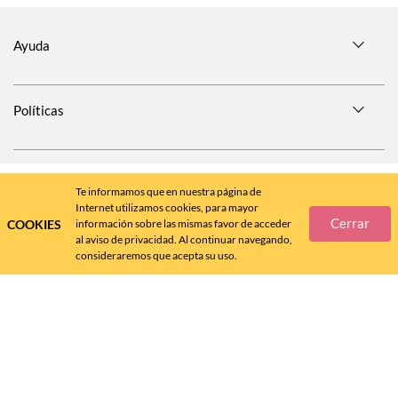
Ayuda
Políticas
SÍGUENOS EN
Te informamos que en nuestra página de
Internet utilizamos cookies, para mayor
Cerrar
COOKIES
información sobre las mismas favor de acceder
al aviso de privacidad. Al continuar navegando,
consideraremos que acepta su uso.
Call
Center
477 788 4600