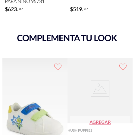
PARA NIÑO 95731
$
623
.
$
519
.
87
87
AGREGAR
HUSH PUPPIES