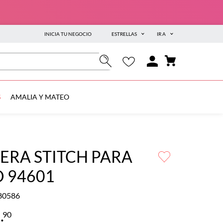
INICIA TU NEGOCIO
ESTRELLAS
IR A
S
AMALIA Y MATEO
ERA STITCH PARA
 94601
80586
9
.
90