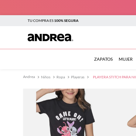
TU COMPRA ES
100% SEGURA
TÉRMINOS MÁS BUSCADOS
1
.
botas
ZAPATOS
MUJER
2
.
sandalias
Niños
Ropa
Playeras
PLAYERA STITCH PARA N
3
.
tenis mujer
4
.
zapatillas
5
.
tenis
6
.
tenis hombre
7
.
flats
8
.
botas mujer