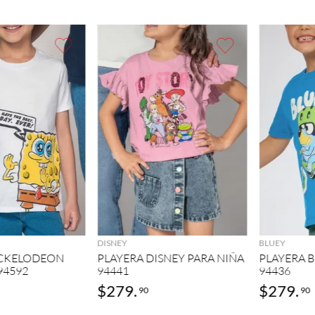
GREGAR
AGREGAR
DISNEY
BLUEY
ICKELODEON
PLAYERA DISNEY PARA NIÑA
PLAYERA 
94592
94441
94436
$
279
.
$
279
.
90
90