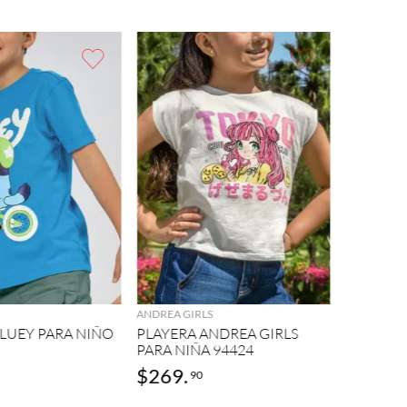
HELLO KITT
AGREGAR
AGREGAR
PLAYERA
NIÑA 94
ANDREA GIRLS
BLUEY PARA NIÑO
PLAYERA ANDREA GIRLS
PARA NIÑA 94424
$
269
.
$
249
.
90
0