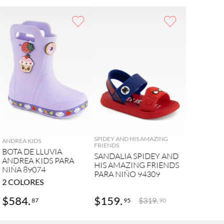
AGREGAR
AGREGAR
SPIDEY AND HIS AMAZING
ANDREA KIDS
FRIENDS
BOTA DE LLUVIA
SANDALIA SPIDEY AND
ANDREA KIDS PARA
HIS AMAZING FRIENDS
NIÑA 89074
PARA NIÑO 94309
2
COLORES
$
584
.
$
159
.
$
319
.
87
95
90