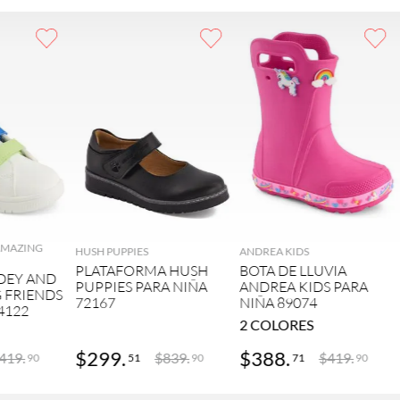
GAR
AGREGAR
AGREGAR
 AMAZING
HUSH PUPPIES
ANDREA KIDS
PLATAFORMA HUSH
BOTA DE LLUVIA
DEY AND
PUPPIES PARA NIÑA
ANDREA KIDS PARA
 FRIENDS
72167
NIÑA 89074
4122
2
COLORES
$
299
.
$
388
.
419
.
$
839
.
$
419
.
51
71
90
90
90