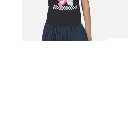
9
.
plataforma
10
.
adidas