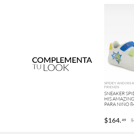
AGRE
SPIDEY AND HIS
FRIENDS
SNEAKER SPI
HIS AMAZING
PARA NIÑO 8
$
164
.
$
49