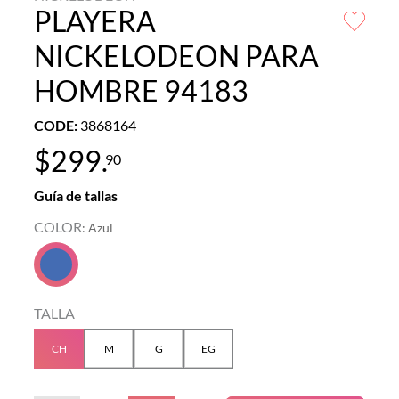
PLAYERA
NICKELODEON PARA
HOMBRE 94183
CODE
:
3868164
$
299
.
90
Guía de tallas
COLOR
:
Azul
TALLA
CH
M
G
EG