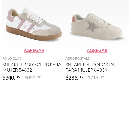
AGREGAR
AGREGAR
POLO CLUB
AEROPOSTALE
SNEAKER POLO CLUB PARA
SNEAKER AEROPOSTALE
MUJER 84682
PARA MUJER 84359
$
340
.
$
286
.
$
850
.
$
715
.
15
15
37
37