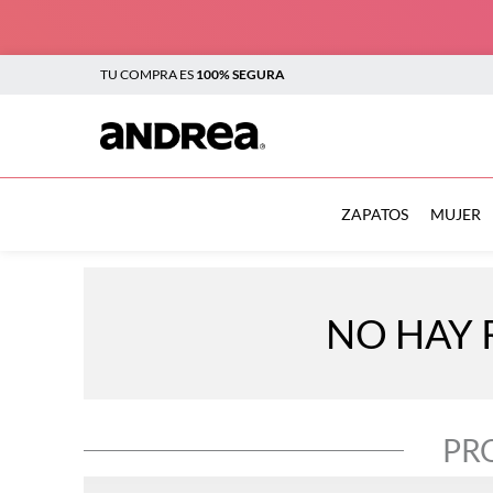
TU COMPRA ES
100% SEGURA
TÉRMINOS MÁS BUSCADOS
1
.
botas
ZAPATOS
MUJER
2
.
sandalias
3
.
tenis mujer
NO HAY 
4
.
zapatillas
5
.
tenis
6
.
tenis hombre
PR
7
.
flats
8
.
plataforma