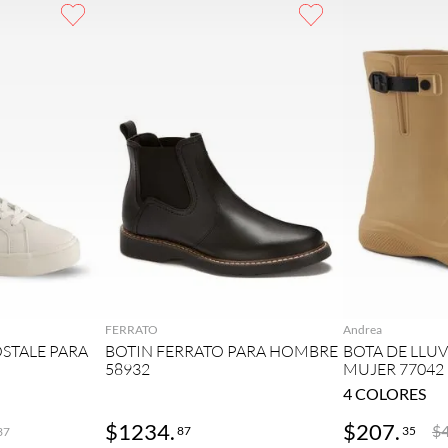
GAR
AGREGAR
AG
FERRATO
Andrea
STALE PARA
BOTIN FERRATO PARA HOMBRE
BOTA DE LLU
58932
MUJER 77042
4
COLORES
$
1234
.
$
207
.
$
87
35
37