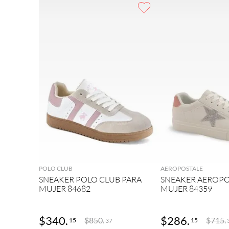
9
.
botas mujer
10
.
adidas
AGREGAR
AGRE
POLO CLUB
AEROPOSTALE
SNEAKER POLO CLUB PARA
SNEAKER AEROPO
MUJER 84682
MUJER 84359
$
340
.
$
286
.
$
850
.
$
715
.
15
15
37