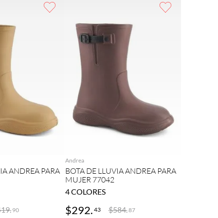
REGAR
AGREGAR
Andrea
VIA ANDREA PARA
BOTA DE LLUVIA ANDREA PARA
MUJER 77042
4
COLORES
$
292
.
419
.
$
584
.
43
90
87