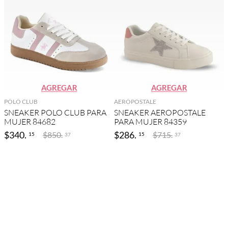
AGREGAR
AGREGAR
POLO CLUB
AEROPOSTALE
SNEAKER POLO CLUB PARA
SNEAKER AEROPOSTALE
MUJER 84682
PARA MUJER 84359
$
340
.
$
286
.
$
850
.
$
715
.
15
15
37
37