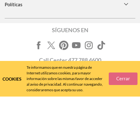
Políticas
SÍGUENOS EN
Call
Center
477 788 4600
Te informamos que en nuestra página de
Internet utilizamos cookies, para mayor
Cerrar
COOKIES
información sobre las mismas favor de acceder
al aviso de privacidad. Al continuar navegando,
consideraremos que acepta su uso.
Andrea MX ® 2024 - D.R.
FÁBRICAS DE CALZADO ANDREA, S.A. DE C.V., 2024 - v. 4.8.11
Queda prohibida su reproducción total o parcial por cualquier forma o medio.