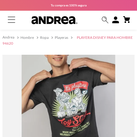
Tu compra es
100% segura
Hombre
Ropa
Playeras
PLAYERA DISNEY PARA HOMBRE
94620