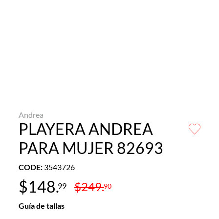
Andrea
PLAYERA ANDREA
PARA MUJER 82693
CODE
:
3543726
$
148
.
$
249
.
99
90
Guía de tallas