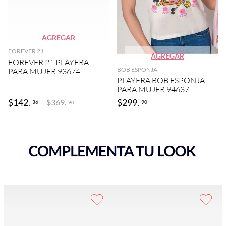
AGREGAR
FOREVER 21
AGREGAR
FOREVER 21 PLAYERA
BOB ESPONJA
PARA MUJER 93674
PLAYERA BOB ESPONJA
PARA MUJER 94637
$
142
.
$
299
.
$
369
.
36
90
90