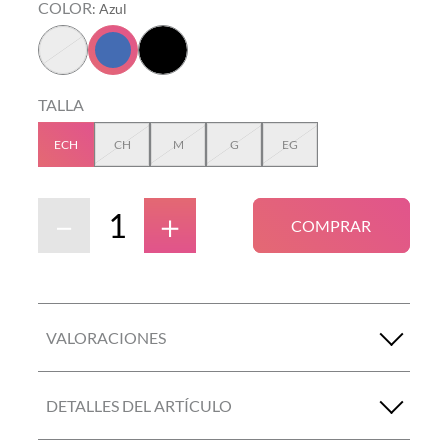
COLOR
:
Azul
TALLA
ECH
CH
M
G
EG
－
＋
COMPRAR
VALORACIONES
DETALLES DEL ARTÍCULO