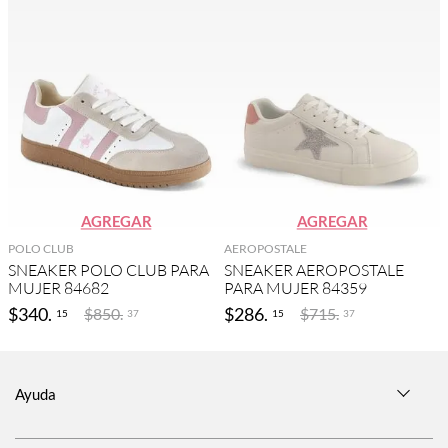
AGREGAR
AGREGAR
POLO CLUB
AEROPOSTALE
SNEAKER POLO CLUB PARA
SNEAKER AEROPOSTALE
MUJER 84682
PARA MUJER 84359
$
340
.
$
286
.
$
850
.
$
715
.
15
15
37
37
Ayuda