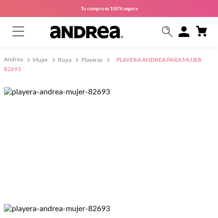
Tu compra es
100% segura
Mujer
Ropa
Playeras
PLAYERA ANDREA PARA MUJER
82693