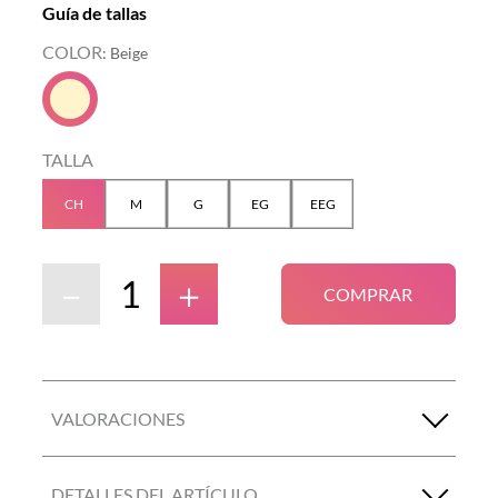
Guía de tallas
COLOR
:
Beige
TALLA
CH
M
G
EG
EEG
－
＋
COMPRAR
VALORACIONES
DETALLES DEL ARTÍCULO