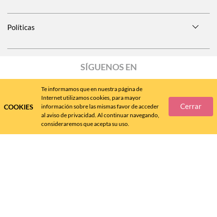
Políticas
SÍGUENOS EN
Te informamos que en nuestra página de
Internet utilizamos cookies, para mayor
Cerrar
COOKIES
información sobre las mismas favor de acceder
Call
Center
477 788 4600
al aviso de privacidad. Al continuar navegando,
consideraremos que acepta su uso.
Andrea MX ® 2024 - D.R.